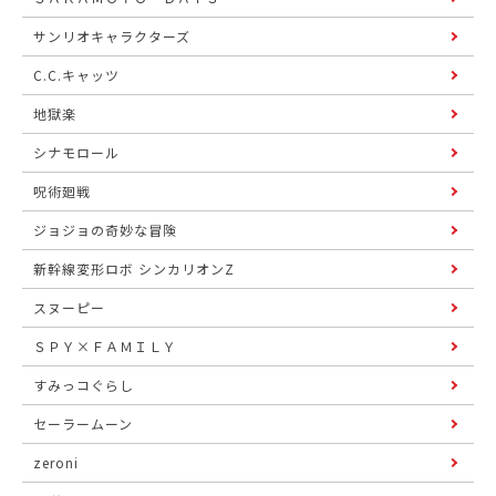
サンリオキャラクターズ
C.C.キャッツ
地獄楽
シナモロール
呪術廻戦
ジョジョの奇妙な冒険
新幹線変形ロボ シンカリオンZ
スヌーピー
ＳＰＹ×ＦＡＭＩＬＹ
すみっコぐらし
セーラームーン
zeroni