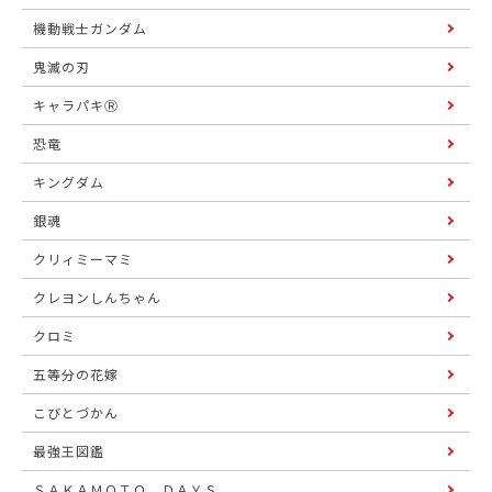
機動戦士ガンダム
鬼滅の刃
キャラパキⓇ
恐竜
キングダム
銀魂
クリィミーマミ
クレヨンしんちゃん
クロミ
五等分の花嫁
こびとづかん
最強王図鑑
ＳＡＫＡＭＯＴＯ ＤＡＹＳ