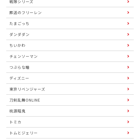
戦隊シリーズ
葬送のフリーレン
たまごっち
ダンダダン
ちいかわ
チェンソーマン
つぶらな瞳
ディズニー
東京リベンジャーズ
刀剣乱舞ONLINE
桃源暗鬼
トミカ
トムとジェリー