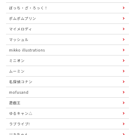
ぼっち・ざ・ろっく！
ポムポムプリン
マイメロディ
マッシュル
mikko illustrations
ミニオン
ムーミン
名探偵コナン
mofusand
遊戯王
ゆるキャン△
ラブライブ!
リカちゃん