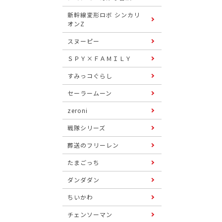
新幹線変形ロボ シンカリ
オンZ
スヌーピー
ＳＰＹ×ＦＡＭＩＬＹ
すみっコぐらし
セーラームーン
zeroni
戦隊シリーズ
葬送のフリーレン
たまごっち
ダンダダン
ちいかわ
チェンソーマン