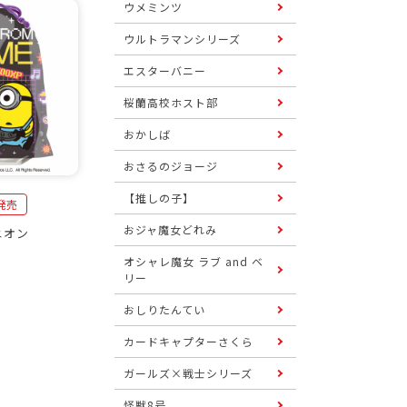
ウメミンツ
ウルトラマンシリーズ
エスターバニー
桜蘭高校ホスト部
おかしば
おさるのジョージ
【推しの子】
日発売
おジャ魔女どれみ
ニオン
オシャレ魔女 ラブ and ベ
リー
おしりたんてい
カードキャプターさくら
ガールズ×戦士シリーズ
怪獣8号