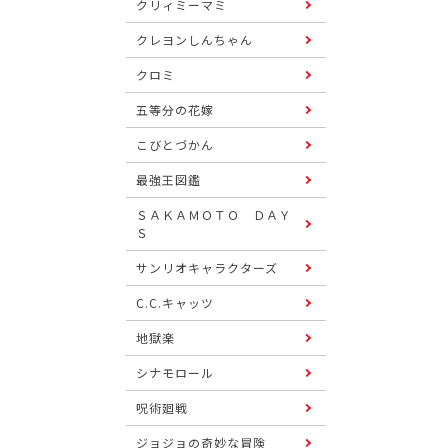
クリィミーマミ
クレヨンしんちゃん
クロミ
五等分の花嫁
こびとづかん
最強王図鑑
ＳＡＫＡＭＯＴＯ ＤＡＹ
Ｓ
サンリオキャラクターズ
C.C.キャッツ
地獄楽
シナモロール
呪術廻戦
ジョジョの奇妙な冒険