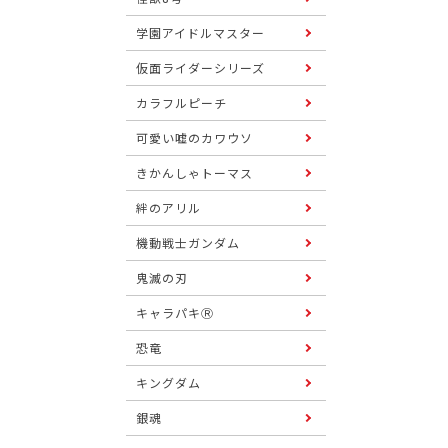
学園アイドルマスター
仮面ライダーシリーズ
カラフルピーチ
可愛い嘘のカワウソ
きかんしゃトーマス
絆のアリル
機動戦士ガンダム
鬼滅の刃
キャラパキⓇ
恐竜
キングダム
銀魂