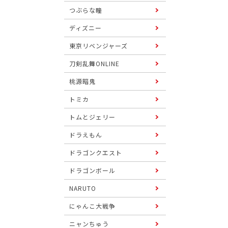
つぶらな瞳
ディズニー
東京リベンジャーズ
刀剣乱舞ONLINE
桃源暗鬼
トミカ
トムとジェリー
ドラえもん
ドラゴンクエスト
ドラゴンボール
NARUTO
にゃんこ大戦争
ニャンちゅう