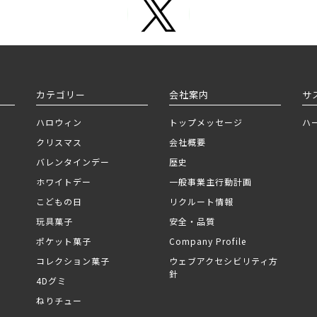
カテゴリー
会社案内
サ
ハロウィン
トップメッセージ
ハ
クリスマス
会社概要
バレンタインデー
歴史
ホワイトデー
一般事業主行動計画
こどもの日
リクルート情報
玩具菓子
安全・品質
ポケット菓子
Company Profile
コレクション菓子
ウェブアクセシビリティ方
針
4Dグミ
ねりチュー