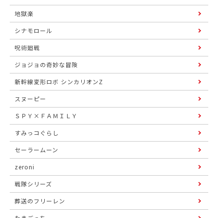
地獄楽
シナモロール
呪術廻戦
ジョジョの奇妙な冒険
新幹線変形ロボ シンカリオンZ
スヌーピー
ＳＰＹ×ＦＡＭＩＬＹ
すみっコぐらし
セーラームーン
zeroni
戦隊シリーズ
葬送のフリーレン
たまごっち