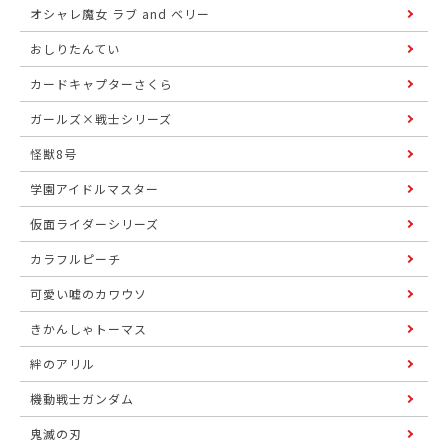
オシャレ魔女 ラブ and ベリー
おしりたんてい
カードキャプターさくら
ガールズ×戦士シリーズ
怪獣8号
学園アイドルマスター
仮面ライダーシリーズ
カラフルピーチ
可愛い嘘のカワウソ
きかんしゃトーマス
絆のアリル
機動戦士ガンダム
鬼滅の刃