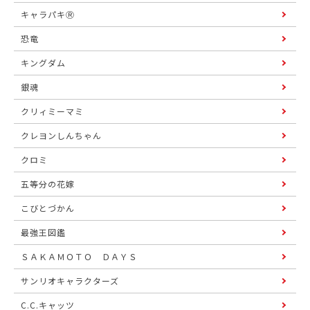
キャラパキⓇ
恐竜
キングダム
銀魂
クリィミーマミ
クレヨンしんちゃん
クロミ
五等分の花嫁
こびとづかん
最強王図鑑
ＳＡＫＡＭＯＴＯ ＤＡＹＳ
サンリオキャラクターズ
C.C.キャッツ