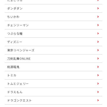
ダンダダン
ちいかわ
チェンソーマン
つぶらな瞳
ディズニー
東京リベンジャーズ
刀剣乱舞ONLINE
桃源暗鬼
トミカ
トムとジェリー
ドラえもん
ドラゴンクエスト