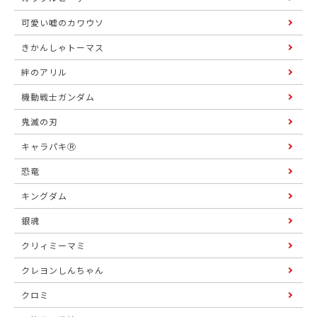
可愛い嘘のカワウソ
きかんしゃトーマス
絆のアリル
機動戦士ガンダム
鬼滅の刃
キャラパキⓇ
恐竜
キングダム
銀魂
クリィミーマミ
クレヨンしんちゃん
クロミ