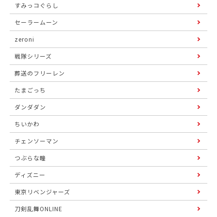
すみっコぐらし
セーラームーン
zeroni
戦隊シリーズ
葬送のフリーレン
たまごっち
ダンダダン
ちいかわ
チェンソーマン
つぶらな瞳
ディズニー
東京リベンジャーズ
刀剣乱舞ONLINE