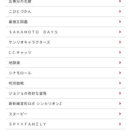
五等分の花嫁
こびとづかん
最強王図鑑
ＳＡＫＡＭＯＴＯ ＤＡＹＳ
サンリオキャラクターズ
C.C.キャッツ
地獄楽
シナモロール
呪術廻戦
ジョジョの奇妙な冒険
新幹線変形ロボ シンカリオンZ
スヌーピー
ＳＰＹ×ＦＡＭＩＬＹ