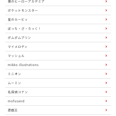
僕のヒーローアカデミア
ポケットモンスター
星のカービィ
ぼっち・ざ・ろっく！
ポムポムプリン
マイメロディ
マッシュル
mikko illustrations
ミニオン
ムーミン
名探偵コナン
mofusand
遊戯王