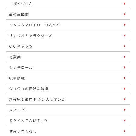
こびとづかん
最強王図鑑
ＳＡＫＡＭＯＴＯ ＤＡＹＳ
サンリオキャラクターズ
C.C.キャッツ
地獄楽
シナモロール
呪術廻戦
ジョジョの奇妙な冒険
新幹線変形ロボ シンカリオンZ
スヌーピー
ＳＰＹ×ＦＡＭＩＬＹ
すみっコぐらし