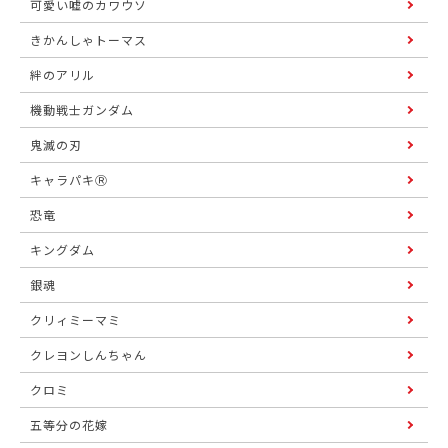
可愛い嘘のカワウソ
きかんしゃトーマス
絆のアリル
機動戦士ガンダム
鬼滅の刃
キャラパキⓇ
恐竜
キングダム
銀魂
クリィミーマミ
クレヨンしんちゃん
クロミ
五等分の花嫁