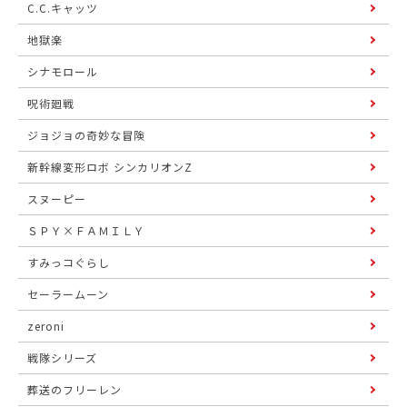
C.C.キャッツ
地獄楽
シナモロール
呪術廻戦
ジョジョの奇妙な冒険
新幹線変形ロボ シンカリオンZ
スヌーピー
ＳＰＹ×ＦＡＭＩＬＹ
すみっコぐらし
セーラームーン
zeroni
戦隊シリーズ
葬送のフリーレン