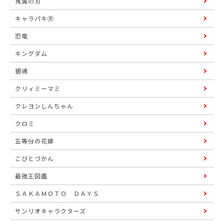
鬼滅の刃
キャラパキⓇ
恐竜
キングダム
銀魂
クリィミーマミ
クレヨンしんちゃん
クロミ
五等分の花嫁
こびとづかん
最強王図鑑
ＳＡＫＡＭＯＴＯ ＤＡＹＳ
サンリオキャラクターズ