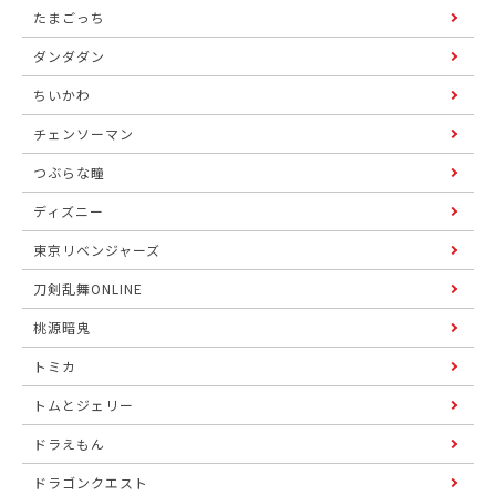
たまごっち
ダンダダン
ちいかわ
チェンソーマン
つぶらな瞳
ディズニー
東京リベンジャーズ
刀剣乱舞ONLINE
桃源暗鬼
トミカ
トムとジェリー
ドラえもん
ドラゴンクエスト