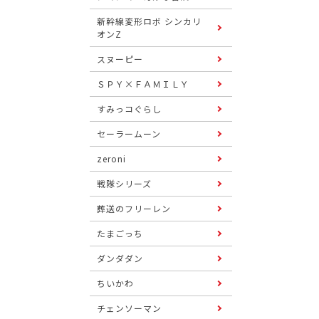
新幹線変形ロボ シンカリ
オンZ
スヌーピー
ＳＰＹ×ＦＡＭＩＬＹ
すみっコぐらし
セーラームーン
zeroni
戦隊シリーズ
葬送のフリーレン
たまごっち
ダンダダン
ちいかわ
チェンソーマン