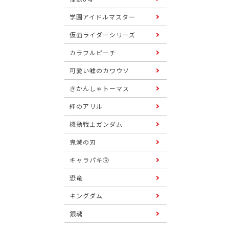
学園アイドルマスター
仮面ライダーシリーズ
カラフルピーチ
可愛い嘘のカワウソ
きかんしゃトーマス
絆のアリル
機動戦士ガンダム
鬼滅の刃
キャラパキⓇ
恐竜
キングダム
銀魂