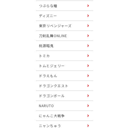
つぶらな瞳
ディズニー
東京リベンジャーズ
刀剣乱舞ONLINE
桃源暗鬼
トミカ
トムとジェリー
ドラえもん
ドラゴンクエスト
ドラゴンボール
NARUTO
にゃんこ大戦争
ニャンちゅう