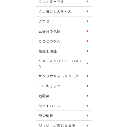
クリィミーマミ
クレヨンしんちゃん
クロミ
五等分の花嫁
こびとづかん
最強王図鑑
ＳＡＫＡＭＯＴＯ ＤＡＹ
Ｓ
サンリオキャラクターズ
C.C.キャッツ
地獄楽
シナモロール
呪術廻戦
ジョジョの奇妙な冒険