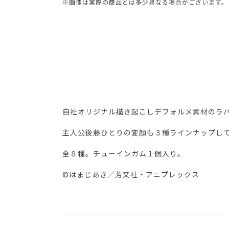
※画像は実際の商品とは多少異なる場合がございます。
自社オリジナル描き起こしデフォルメ素材のラ
主人公後藤ひとりの変顔も３種ラインナップし
全８種。チューインガム１個入り。
©はまじあき／芳文社・アニプレックス