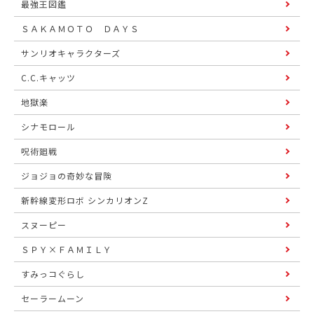
最強王図鑑
ＳＡＫＡＭＯＴＯ ＤＡＹＳ
サンリオキャラクターズ
C.C.キャッツ
地獄楽
シナモロール
呪術廻戦
ジョジョの奇妙な冒険
新幹線変形ロボ シンカリオンZ
スヌーピー
ＳＰＹ×ＦＡＭＩＬＹ
すみっコぐらし
セーラームーン