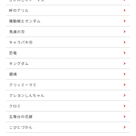
絆のアリル
機動戦士ガンダム
鬼滅の刃
キャラパキⓇ
恐竜
キングダム
銀魂
クリィミーマミ
クレヨンしんちゃん
クロミ
五等分の花嫁
こびとづかん