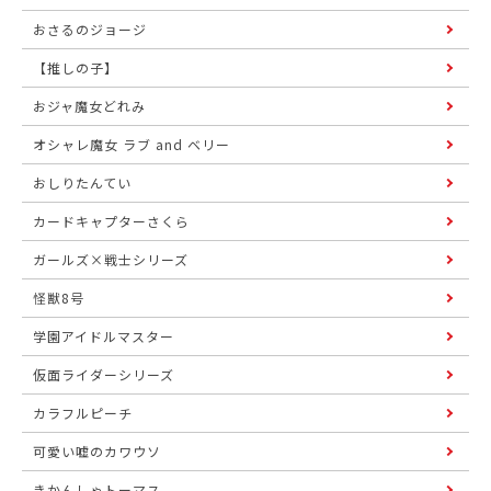
おさるのジョージ
【推しの子】
おジャ魔女どれみ
オシャレ魔女 ラブ and ベリー
おしりたんてい
カードキャプターさくら
ガールズ×戦士シリーズ
怪獣8号
学園アイドルマスター
仮面ライダーシリーズ
カラフルピーチ
可愛い嘘のカワウソ
きかんしゃトーマス