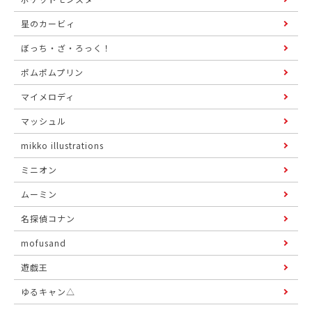
星のカービィ
ぼっち・ざ・ろっく！
ポムポムプリン
マイメロディ
マッシュル
mikko illustrations
ミニオン
ムーミン
名探偵コナン
mofusand
遊戯王
ゆるキャン△