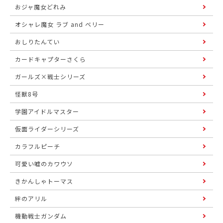
おジャ魔女どれみ
オシャレ魔女 ラブ and ベリー
おしりたんてい
カードキャプターさくら
ガールズ×戦士シリーズ
怪獣8号
学園アイドルマスター
仮面ライダーシリーズ
カラフルピーチ
可愛い嘘のカワウソ
きかんしゃトーマス
絆のアリル
機動戦士ガンダム