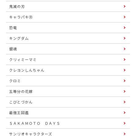
鬼滅の刃
キャラパキⓇ
恐竜
キングダム
銀魂
クリィミーマミ
クレヨンしんちゃん
クロミ
五等分の花嫁
こびとづかん
最強王図鑑
ＳＡＫＡＭＯＴＯ ＤＡＹＳ
サンリオキャラクターズ