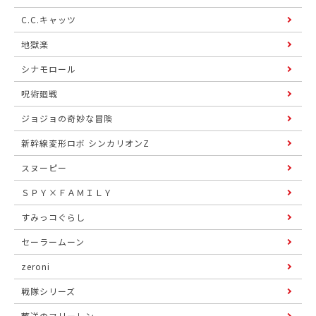
C.C.キャッツ
地獄楽
シナモロール
呪術廻戦
ジョジョの奇妙な冒険
新幹線変形ロボ シンカリオンZ
スヌーピー
ＳＰＹ×ＦＡＭＩＬＹ
すみっコぐらし
セーラームーン
zeroni
戦隊シリーズ
葬送のフリーレン