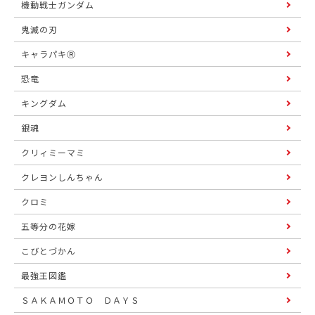
機動戦士ガンダム
鬼滅の刃
キャラパキⓇ
恐竜
キングダム
銀魂
クリィミーマミ
クレヨンしんちゃん
クロミ
五等分の花嫁
こびとづかん
最強王図鑑
ＳＡＫＡＭＯＴＯ ＤＡＹＳ