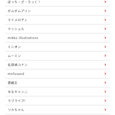
ぼっち・ざ・ろっく！
ポムポムプリン
マイメロディ
マッシュル
mikko illustrations
ミニオン
ムーミン
名探偵コナン
mofusand
遊戯王
ゆるキャン△
ラブライブ!
リカちゃん