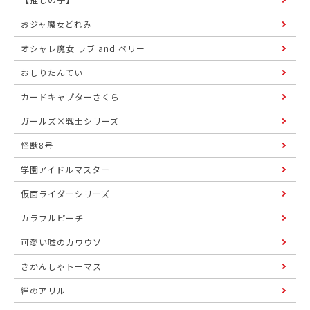
おジャ魔女どれみ
オシャレ魔女 ラブ and ベリー
おしりたんてい
カードキャプターさくら
ガールズ×戦士シリーズ
怪獣8号
学園アイドルマスター
仮面ライダーシリーズ
カラフルピーチ
可愛い嘘のカワウソ
きかんしゃトーマス
絆のアリル