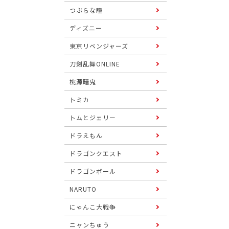
つぶらな瞳
ディズニー
東京リベンジャーズ
刀剣乱舞ONLINE
桃源暗鬼
トミカ
トムとジェリー
ドラえもん
ドラゴンクエスト
ドラゴンボール
NARUTO
にゃんこ大戦争
ニャンちゅう