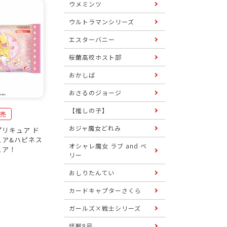
ウメミンツ
ウルトラマンシリーズ
エスターバニー
桜蘭高校ホスト部
おかしば
おさるのジョージ
【推しの子】
発売
おジャ魔女どれみ
リキュア ド
ュア&ハピネス
オシャレ魔女 ラブ and ベ
ュア！
リー
おしりたんてい
カードキャプターさくら
ガールズ×戦士シリーズ
怪獣8号