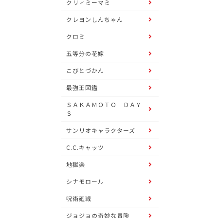
クリィミーマミ
クレヨンしんちゃん
クロミ
五等分の花嫁
こびとづかん
最強王図鑑
ＳＡＫＡＭＯＴＯ ＤＡＹ
Ｓ
サンリオキャラクターズ
C.C.キャッツ
地獄楽
シナモロール
呪術廻戦
ジョジョの奇妙な冒険