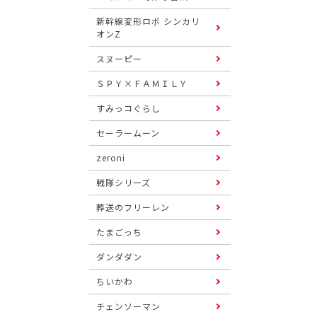
新幹線変形ロボ シンカリ
オンZ
スヌーピー
ＳＰＹ×ＦＡＭＩＬＹ
すみっコぐらし
セーラームーン
zeroni
戦隊シリーズ
葬送のフリーレン
たまごっち
ダンダダン
ちいかわ
チェンソーマン