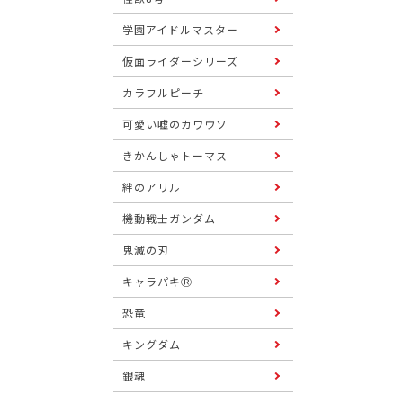
学園アイドルマスター
仮面ライダーシリーズ
カラフルピーチ
可愛い嘘のカワウソ
きかんしゃトーマス
絆のアリル
機動戦士ガンダム
鬼滅の刃
キャラパキⓇ
恐竜
キングダム
銀魂