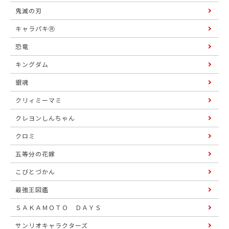
鬼滅の刃
キャラパキⓇ
恐竜
キングダム
銀魂
クリィミーマミ
クレヨンしんちゃん
クロミ
五等分の花嫁
こびとづかん
最強王図鑑
ＳＡＫＡＭＯＴＯ ＤＡＹＳ
サンリオキャラクターズ