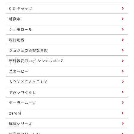
C.C.キャッツ
地獄楽
シナモロール
呪術廻戦
ジョジョの奇妙な冒険
新幹線変形ロボ シンカリオンZ
スヌーピー
ＳＰＹ×ＦＡＭＩＬＹ
すみっコぐらし
セーラームーン
zeroni
戦隊シリーズ
葬送のフリーレン