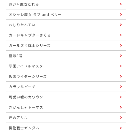
おジャ魔女どれみ
オシャレ魔女 ラブ and ベリー
おしりたんてい
カードキャプターさくら
ガールズ×戦士シリーズ
怪獣8号
学園アイドルマスター
仮面ライダーシリーズ
カラフルピーチ
可愛い嘘のカワウソ
きかんしゃトーマス
絆のアリル
機動戦士ガンダム