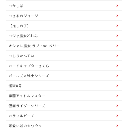
おかしば
おさるのジョージ
【推しの子】
おジャ魔女どれみ
オシャレ魔女 ラブ and ベリー
おしりたんてい
カードキャプターさくら
ガールズ×戦士シリーズ
怪獣8号
学園アイドルマスター
仮面ライダーシリーズ
カラフルピーチ
可愛い嘘のカワウソ