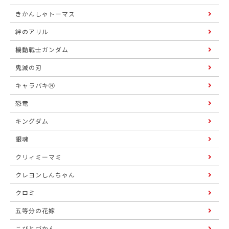
きかんしゃトーマス
絆のアリル
機動戦士ガンダム
鬼滅の刃
キャラパキⓇ
恐竜
キングダム
銀魂
クリィミーマミ
クレヨンしんちゃん
クロミ
五等分の花嫁
こびとづかん