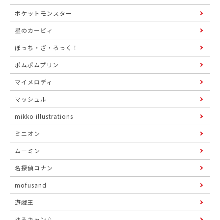
ポケットモンスター
星のカービィ
ぼっち・ざ・ろっく！
ポムポムプリン
マイメロディ
マッシュル
mikko illustrations
ミニオン
ムーミン
名探偵コナン
mofusand
遊戯王
ゆるキャン△