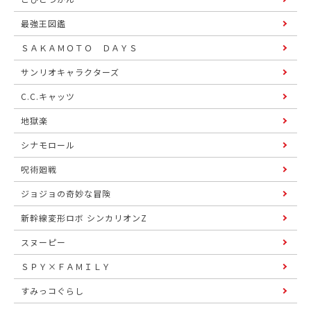
最強王図鑑
ＳＡＫＡＭＯＴＯ ＤＡＹＳ
サンリオキャラクターズ
C.C.キャッツ
地獄楽
シナモロール
呪術廻戦
ジョジョの奇妙な冒険
新幹線変形ロボ シンカリオンZ
スヌーピー
ＳＰＹ×ＦＡＭＩＬＹ
すみっコぐらし