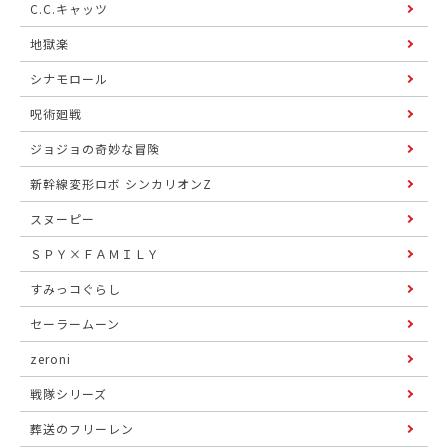
C.C.キャッツ
地獄楽
シナモロール
呪術廻戦
ジョジョの奇妙な冒険
新幹線変形ロボ シンカリオンZ
スヌーピー
ＳＰＹ×ＦＡＭＩＬＹ
すみっコぐらし
セーラームーン
zeroni
戦隊シリーズ
葬送のフリーレン