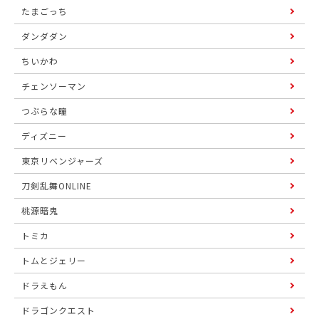
たまごっち
ダンダダン
ちいかわ
チェンソーマン
つぶらな瞳
ディズニー
東京リベンジャーズ
刀剣乱舞ONLINE
桃源暗鬼
トミカ
トムとジェリー
ドラえもん
ドラゴンクエスト