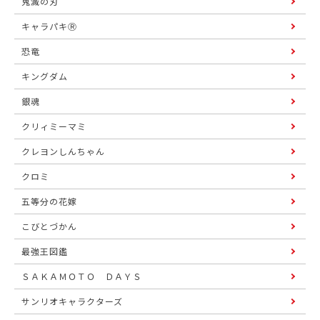
鬼滅の刃
キャラパキⓇ
恐竜
キングダム
銀魂
クリィミーマミ
クレヨンしんちゃん
クロミ
五等分の花嫁
こびとづかん
最強王図鑑
ＳＡＫＡＭＯＴＯ ＤＡＹＳ
サンリオキャラクターズ