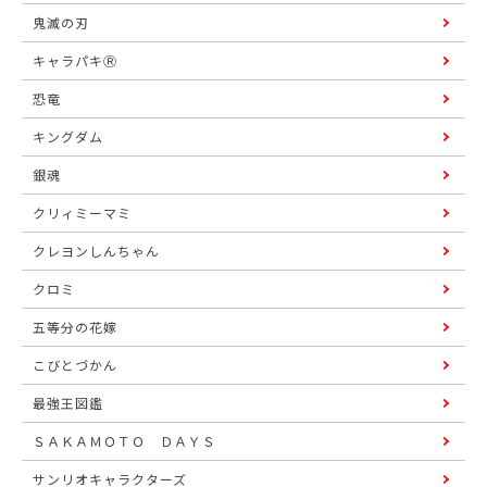
鬼滅の刃
キャラパキⓇ
恐竜
キングダム
銀魂
クリィミーマミ
クレヨンしんちゃん
クロミ
五等分の花嫁
こびとづかん
最強王図鑑
ＳＡＫＡＭＯＴＯ ＤＡＹＳ
サンリオキャラクターズ