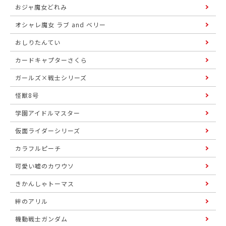
おジャ魔女どれみ
オシャレ魔女 ラブ and ベリー
おしりたんてい
カードキャプターさくら
ガールズ×戦士シリーズ
怪獣8号
学園アイドルマスター
仮面ライダーシリーズ
カラフルピーチ
可愛い嘘のカワウソ
きかんしゃトーマス
絆のアリル
機動戦士ガンダム