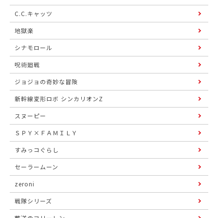
C.C.キャッツ
地獄楽
シナモロール
呪術廻戦
ジョジョの奇妙な冒険
新幹線変形ロボ シンカリオンZ
スヌーピー
ＳＰＹ×ＦＡＭＩＬＹ
すみっコぐらし
セーラームーン
zeroni
戦隊シリーズ
葬送のフリーレン