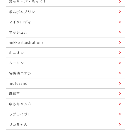
ぼっち・ざ・ろっく！
ポムポムプリン
マイメロディ
マッシュル
mikko illustrations
ミニオン
ムーミン
名探偵コナン
mofusand
遊戯王
ゆるキャン△
ラブライブ!
リカちゃん