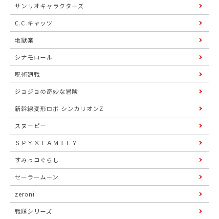
サンリオキャラクターズ
C.C.キャッツ
地獄楽
シナモロール
呪術廻戦
ジョジョの奇妙な冒険
新幹線変形ロボ シンカリオンZ
スヌーピー
ＳＰＹ×ＦＡＭＩＬＹ
すみっコぐらし
セーラームーン
zeroni
戦隊シリーズ