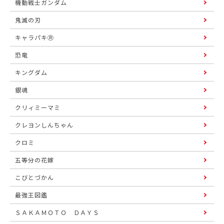
機動戦士ガンダム
鬼滅の刃
キャラパキⓇ
恐竜
キングダム
銀魂
クリィミーマミ
クレヨンしんちゃん
クロミ
五等分の花嫁
こびとづかん
最強王図鑑
ＳＡＫＡＭＯＴＯ ＤＡＹＳ