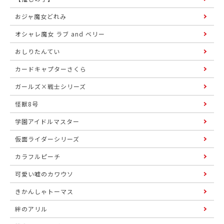
おジャ魔女どれみ
オシャレ魔女 ラブ and ベリー
おしりたんてい
カードキャプターさくら
ガールズ×戦士シリーズ
怪獣8号
学園アイドルマスター
仮面ライダーシリーズ
カラフルピーチ
可愛い嘘のカワウソ
きかんしゃトーマス
絆のアリル