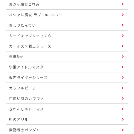
おジャ魔女どれみ
オシャレ魔女 ラブ and ベリー
おしりたんてい
カードキャプターさくら
ガールズ×戦士シリーズ
怪獣8号
学園アイドルマスター
仮面ライダーシリーズ
カラフルピーチ
可愛い嘘のカワウソ
きかんしゃトーマス
絆のアリル
機動戦士ガンダム