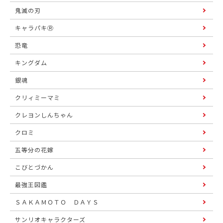
鬼滅の刃
キャラパキⓇ
恐竜
キングダム
銀魂
クリィミーマミ
クレヨンしんちゃん
クロミ
五等分の花嫁
こびとづかん
最強王図鑑
ＳＡＫＡＭＯＴＯ ＤＡＹＳ
サンリオキャラクターズ