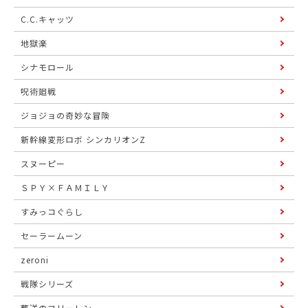
C.C.キャッツ
地獄楽
シナモロール
呪術廻戦
ジョジョの奇妙な冒険
新幹線変形ロボ シンカリオンZ
スヌーピー
ＳＰＹ×ＦＡＭＩＬＹ
すみっコぐらし
セーラームーン
zeroni
戦隊シリーズ
葬送のフリーレン