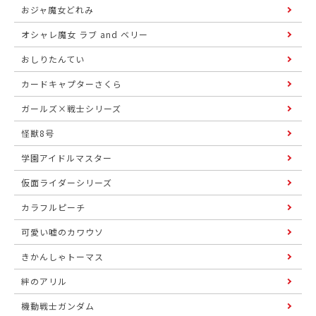
おジャ魔女どれみ
オシャレ魔女 ラブ and ベリー
おしりたんてい
カードキャプターさくら
ガールズ×戦士シリーズ
怪獣8号
学園アイドルマスター
仮面ライダーシリーズ
カラフルピーチ
可愛い嘘のカワウソ
きかんしゃトーマス
絆のアリル
機動戦士ガンダム