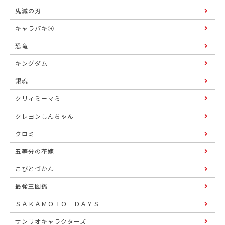
鬼滅の刃
キャラパキⓇ
恐竜
キングダム
銀魂
クリィミーマミ
クレヨンしんちゃん
クロミ
五等分の花嫁
こびとづかん
最強王図鑑
ＳＡＫＡＭＯＴＯ ＤＡＹＳ
サンリオキャラクターズ