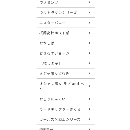
ウメミンツ
ウルトラマンシリーズ
エスターバニー
桜蘭高校ホスト部
おかしば
おさるのジョージ
【推しの子】
おジャ魔女どれみ
オシャレ魔女 ラブ and ベ
リー
おしりたんてい
カードキャプターさくら
ガールズ×戦士シリーズ
怪獣8号