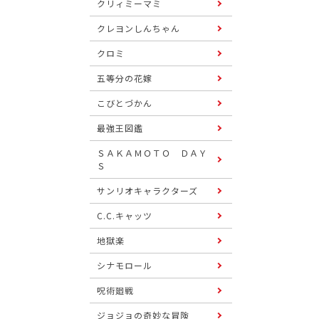
クリィミーマミ
クレヨンしんちゃん
クロミ
五等分の花嫁
こびとづかん
最強王図鑑
ＳＡＫＡＭＯＴＯ ＤＡＹ
Ｓ
サンリオキャラクターズ
C.C.キャッツ
地獄楽
シナモロール
呪術廻戦
ジョジョの奇妙な冒険