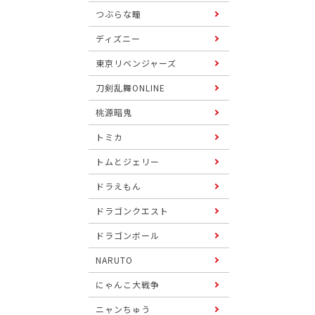
つぶらな瞳
ディズニー
東京リベンジャーズ
刀剣乱舞ONLINE
桃源暗鬼
トミカ
トムとジェリー
ドラえもん
ドラゴンクエスト
ドラゴンボール
NARUTO
にゃんこ大戦争
ニャンちゅう