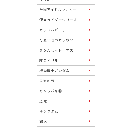
学園アイドルマスター
仮面ライダーシリーズ
カラフルピーチ
可愛い嘘のカワウソ
きかんしゃトーマス
絆のアリル
機動戦士ガンダム
鬼滅の刃
キャラパキⓇ
恐竜
キングダム
銀魂