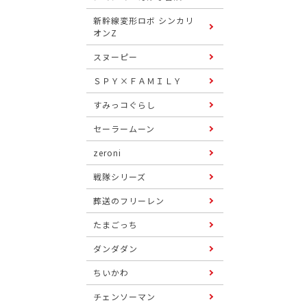
新幹線変形ロボ シンカリ
オンZ
スヌーピー
ＳＰＹ×ＦＡＭＩＬＹ
すみっコぐらし
セーラームーン
zeroni
戦隊シリーズ
葬送のフリーレン
たまごっち
ダンダダン
ちいかわ
チェンソーマン