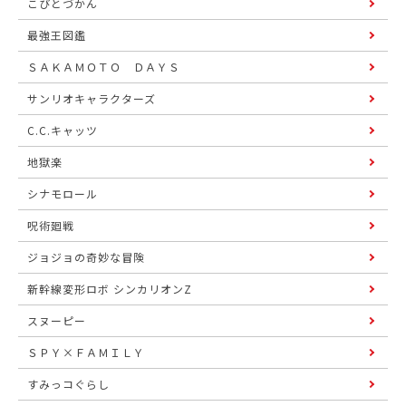
こびとづかん
最強王図鑑
ＳＡＫＡＭＯＴＯ ＤＡＹＳ
サンリオキャラクターズ
C.C.キャッツ
地獄楽
シナモロール
呪術廻戦
ジョジョの奇妙な冒険
新幹線変形ロボ シンカリオンZ
スヌーピー
ＳＰＹ×ＦＡＭＩＬＹ
すみっコぐらし