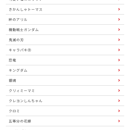
きかんしゃトーマス
絆のアリル
機動戦士ガンダム
鬼滅の刃
キャラパキⓇ
恐竜
キングダム
銀魂
クリィミーマミ
クレヨンしんちゃん
クロミ
五等分の花嫁