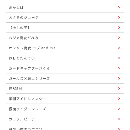
おかしば
おさるのジョージ
【推しの子】
おジャ魔女どれみ
オシャレ魔女 ラブ and ベリー
おしりたんてい
カードキャプターさくら
ガールズ×戦士シリーズ
怪獣8号
学園アイドルマスター
仮面ライダーシリーズ
カラフルピーチ
可愛い嘘のカワウソ