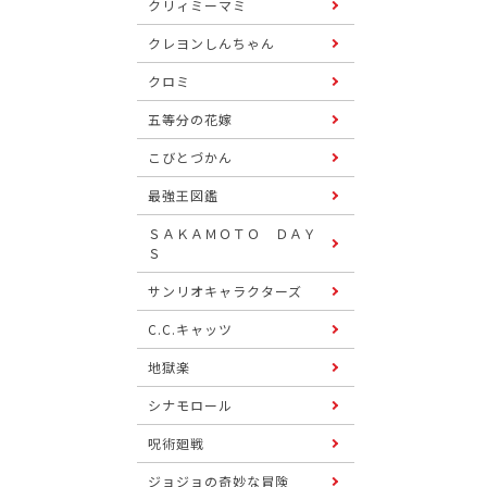
クリィミーマミ
クレヨンしんちゃん
クロミ
五等分の花嫁
こびとづかん
最強王図鑑
ＳＡＫＡＭＯＴＯ ＤＡＹ
Ｓ
サンリオキャラクターズ
C.C.キャッツ
地獄楽
シナモロール
呪術廻戦
ジョジョの奇妙な冒険