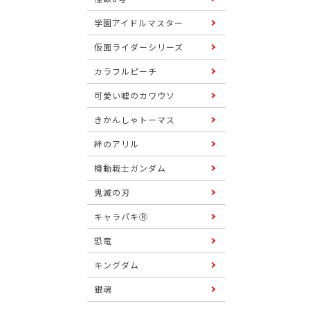
学園アイドルマスター
仮面ライダーシリーズ
カラフルピーチ
可愛い嘘のカワウソ
きかんしゃトーマス
絆のアリル
機動戦士ガンダム
鬼滅の刃
キャラパキⓇ
恐竜
キングダム
銀魂