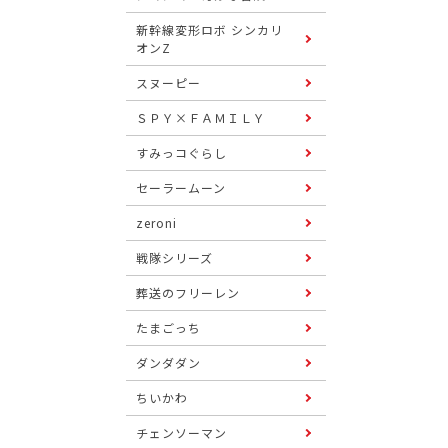
新幹線変形ロボ シンカリ
オンZ
スヌーピー
ＳＰＹ×ＦＡＭＩＬＹ
すみっコぐらし
セーラームーン
zeroni
戦隊シリーズ
葬送のフリーレン
たまごっち
ダンダダン
ちいかわ
チェンソーマン