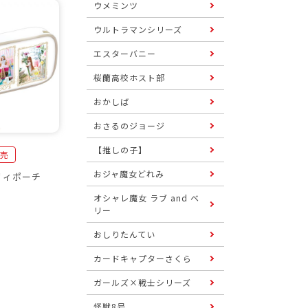
ウメミンツ
ウルトラマンシリーズ
エスターバニー
桜蘭高校ホスト部
おかしば
おさるのジョージ
【推しの子】
発売
おジャ魔女どれみ
リィポーチ
オシャレ魔女 ラブ and ベ
リー
おしりたんてい
カードキャプターさくら
ガールズ×戦士シリーズ
怪獣8号