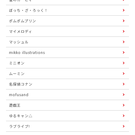
ぼっち・ざ・ろっく！
ポムポムプリン
マイメロディ
マッシュル
mikko illustrations
ミニオン
ムーミン
名探偵コナン
mofusand
遊戯王
ゆるキャン△
ラブライブ!