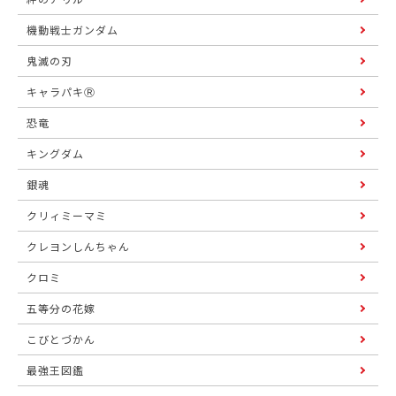
機動戦士ガンダム
鬼滅の刃
キャラパキⓇ
恐竜
キングダム
銀魂
クリィミーマミ
クレヨンしんちゃん
クロミ
五等分の花嫁
こびとづかん
最強王図鑑