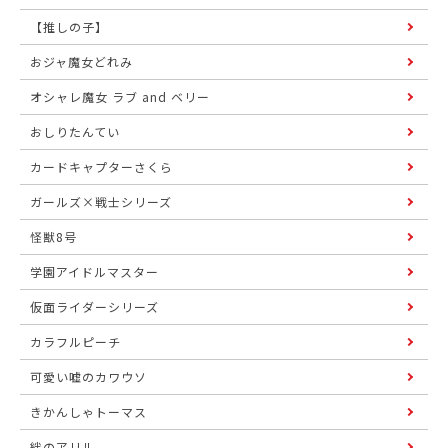
【推しの子】
おジャ魔女どれみ
オシャレ魔女 ラブ and ベリー
おしりたんてい
カードキャプターさくら
ガールズ×戦士シリーズ
怪獣8号
学園アイドルマスター
仮面ライダーシリーズ
カラフルピーチ
可愛い嘘のカワウソ
きかんしゃトーマス
絆のアリル