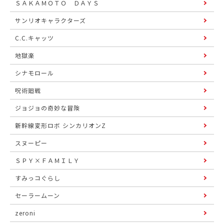
ＳＡＫＡＭＯＴＯ ＤＡＹＳ
サンリオキャラクターズ
C.C.キャッツ
地獄楽
シナモロール
呪術廻戦
ジョジョの奇妙な冒険
新幹線変形ロボ シンカリオンZ
スヌーピー
ＳＰＹ×ＦＡＭＩＬＹ
すみっコぐらし
セーラームーン
zeroni