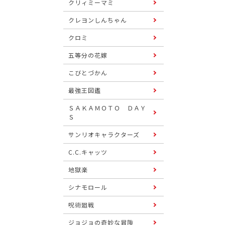
クリィミーマミ
クレヨンしんちゃん
クロミ
五等分の花嫁
こびとづかん
最強王図鑑
ＳＡＫＡＭＯＴＯ ＤＡＹ
Ｓ
サンリオキャラクターズ
C.C.キャッツ
地獄楽
シナモロール
呪術廻戦
ジョジョの奇妙な冒険