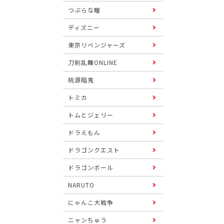
つぶらな瞳
ディズニー
東京リベンジャーズ
刀剣乱舞ONLINE
桃源暗鬼
トミカ
トムとジェリー
ドラえもん
ドラゴンクエスト
ドラゴンボール
NARUTO
にゃんこ大戦争
ニャンちゅう