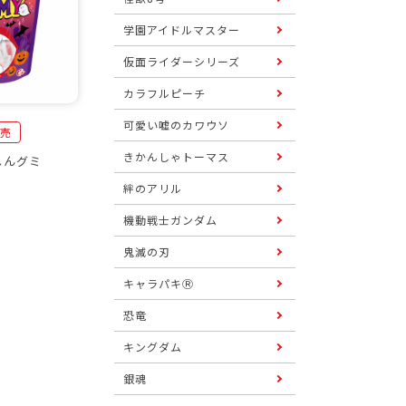
学園アイドルマスター
仮面ライダーシリーズ
カラフルピーチ
可愛い嘘のカワウソ
発売
きかんしゃトーマス
しんグミ
絆のアリル
機動戦士ガンダム
鬼滅の刃
キャラパキⓇ
恐竜
キングダム
銀魂