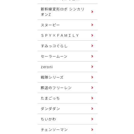
新幹線変形ロボ シンカリ
オンZ
スヌーピー
ＳＰＹ×ＦＡＭＩＬＹ
すみっコぐらし
セーラームーン
zeroni
戦隊シリーズ
葬送のフリーレン
たまごっち
ダンダダン
ちいかわ
チェンソーマン