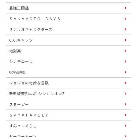
最強王図鑑
ＳＡＫＡＭＯＴＯ ＤＡＹＳ
サンリオキャラクターズ
C.C.キャッツ
地獄楽
シナモロール
呪術廻戦
ジョジョの奇妙な冒険
新幹線変形ロボ シンカリオンZ
スヌーピー
ＳＰＹ×ＦＡＭＩＬＹ
すみっコぐらし
セーラームーン