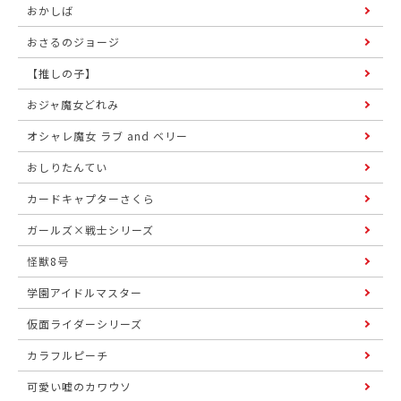
おかしば
おさるのジョージ
【推しの子】
おジャ魔女どれみ
オシャレ魔女 ラブ and ベリー
おしりたんてい
カードキャプターさくら
ガールズ×戦士シリーズ
怪獣8号
学園アイドルマスター
仮面ライダーシリーズ
カラフルピーチ
可愛い嘘のカワウソ