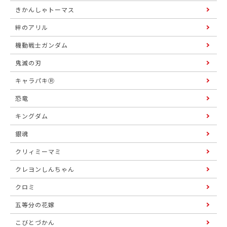
きかんしゃトーマス
絆のアリル
機動戦士ガンダム
鬼滅の刃
キャラパキⓇ
恐竜
キングダム
銀魂
クリィミーマミ
クレヨンしんちゃん
クロミ
五等分の花嫁
こびとづかん