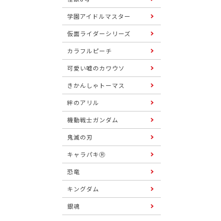
学園アイドルマスター
仮面ライダーシリーズ
カラフルピーチ
可愛い嘘のカワウソ
きかんしゃトーマス
絆のアリル
機動戦士ガンダム
鬼滅の刃
キャラパキⓇ
恐竜
キングダム
銀魂