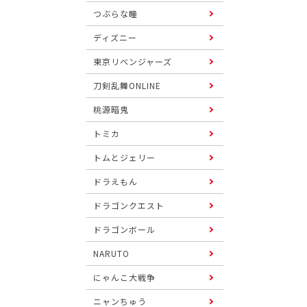
つぶらな瞳
ディズニー
東京リベンジャーズ
刀剣乱舞ONLINE
桃源暗鬼
トミカ
トムとジェリー
ドラえもん
ドラゴンクエスト
ドラゴンボール
NARUTO
にゃんこ大戦争
ニャンちゅう