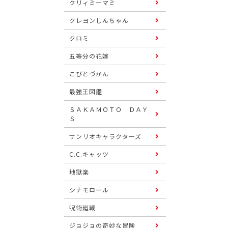
クリィミーマミ
クレヨンしんちゃん
クロミ
五等分の花嫁
こびとづかん
最強王図鑑
ＳＡＫＡＭＯＴＯ ＤＡＹ
Ｓ
サンリオキャラクターズ
C.C.キャッツ
地獄楽
シナモロール
呪術廻戦
ジョジョの奇妙な冒険