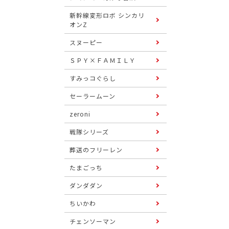
新幹線変形ロボ シンカリ
オンZ
スヌーピー
ＳＰＹ×ＦＡＭＩＬＹ
すみっコぐらし
セーラームーン
zeroni
戦隊シリーズ
葬送のフリーレン
たまごっち
ダンダダン
ちいかわ
チェンソーマン