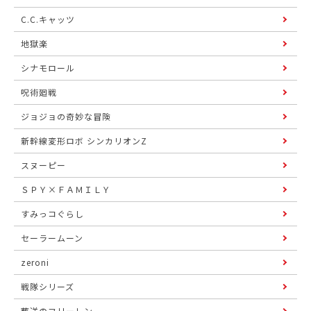
C.C.キャッツ
地獄楽
シナモロール
呪術廻戦
ジョジョの奇妙な冒険
新幹線変形ロボ シンカリオンZ
スヌーピー
ＳＰＹ×ＦＡＭＩＬＹ
すみっコぐらし
セーラームーン
zeroni
戦隊シリーズ
葬送のフリーレン