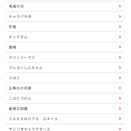
鬼滅の刃
キャラパキⓇ
恐竜
キングダム
銀魂
クリィミーマミ
クレヨンしんちゃん
クロミ
五等分の花嫁
こびとづかん
最強王図鑑
ＳＡＫＡＭＯＴＯ ＤＡＹＳ
サンリオキャラクターズ