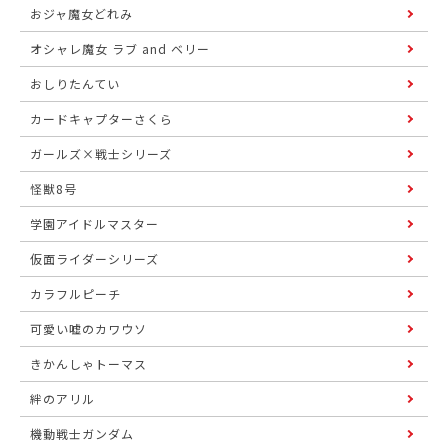
おジャ魔女どれみ
オシャレ魔女 ラブ and ベリー
おしりたんてい
カードキャプターさくら
ガールズ×戦士シリーズ
怪獣8号
学園アイドルマスター
仮面ライダーシリーズ
カラフルピーチ
可愛い嘘のカワウソ
きかんしゃトーマス
絆のアリル
機動戦士ガンダム