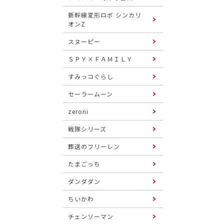
新幹線変形ロボ シンカリ
オンZ
スヌーピー
ＳＰＹ×ＦＡＭＩＬＹ
すみっコぐらし
セーラームーン
zeroni
戦隊シリーズ
葬送のフリーレン
たまごっち
ダンダダン
ちいかわ
チェンソーマン