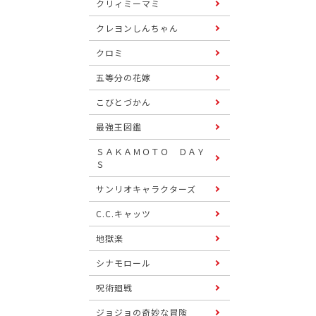
クリィミーマミ
クレヨンしんちゃん
クロミ
五等分の花嫁
こびとづかん
最強王図鑑
ＳＡＫＡＭＯＴＯ ＤＡＹ
Ｓ
サンリオキャラクターズ
C.C.キャッツ
地獄楽
シナモロール
呪術廻戦
ジョジョの奇妙な冒険