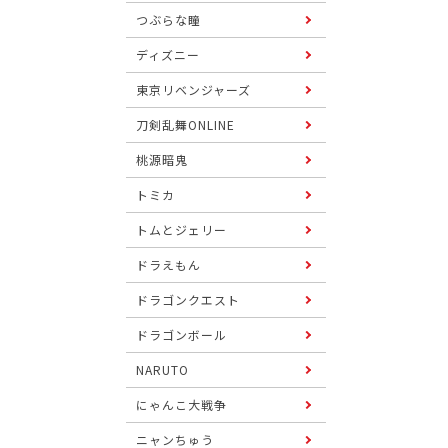
つぶらな瞳
ディズニー
東京リベンジャーズ
刀剣乱舞ONLINE
桃源暗鬼
トミカ
トムとジェリー
ドラえもん
ドラゴンクエスト
ドラゴンボール
NARUTO
にゃんこ大戦争
ニャンちゅう