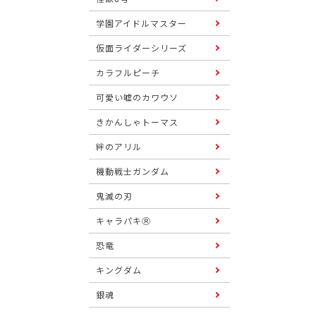
学園アイドルマスター
仮面ライダーシリーズ
カラフルピーチ
可愛い嘘のカワウソ
きかんしゃトーマス
絆のアリル
機動戦士ガンダム
鬼滅の刃
キャラパキⓇ
恐竜
キングダム
銀魂