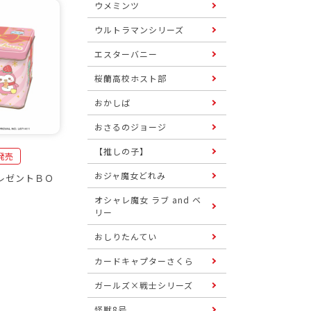
ウメミンツ
ウルトラマンシリーズ
エスターバニー
桜蘭高校ホスト部
おかしば
おさるのジョージ
【推しの子】
日発売
おジャ魔女どれみ
レゼントＢＯ
オシャレ魔女 ラブ and ベ
リー
おしりたんてい
カードキャプターさくら
ガールズ×戦士シリーズ
怪獣8号