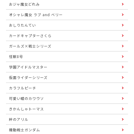
おジャ魔女どれみ
オシャレ魔女 ラブ and ベリー
おしりたんてい
カードキャプターさくら
ガールズ×戦士シリーズ
怪獣8号
学園アイドルマスター
仮面ライダーシリーズ
カラフルピーチ
可愛い嘘のカワウソ
きかんしゃトーマス
絆のアリル
機動戦士ガンダム