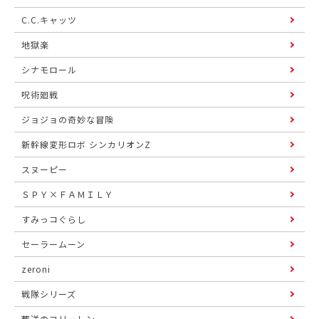
C.C.キャッツ
地獄楽
シナモロール
呪術廻戦
ジョジョの奇妙な冒険
新幹線変形ロボ シンカリオンZ
スヌーピー
ＳＰＹ×ＦＡＭＩＬＹ
すみっコぐらし
セーラームーン
zeroni
戦隊シリーズ
葬送のフリーレン