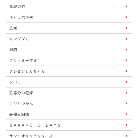
鬼滅の刃
キャラパキⓇ
恐竜
キングダム
銀魂
クリィミーマミ
クレヨンしんちゃん
クロミ
五等分の花嫁
こびとづかん
最強王図鑑
ＳＡＫＡＭＯＴＯ ＤＡＹＳ
サンリオキャラクターズ