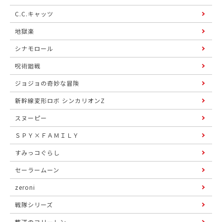
C.C.キャッツ
地獄楽
シナモロール
呪術廻戦
ジョジョの奇妙な冒険
新幹線変形ロボ シンカリオンZ
スヌーピー
ＳＰＹ×ＦＡＭＩＬＹ
すみっコぐらし
セーラームーン
zeroni
戦隊シリーズ
葬送のフリーレン