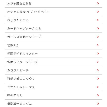
おジャ魔女どれみ
オシャレ魔女 ラブ and ベリー
おしりたんてい
カードキャプターさくら
ガールズ×戦士シリーズ
怪獣8号
学園アイドルマスター
仮面ライダーシリーズ
カラフルピーチ
可愛い嘘のカワウソ
きかんしゃトーマス
絆のアリル
機動戦士ガンダム