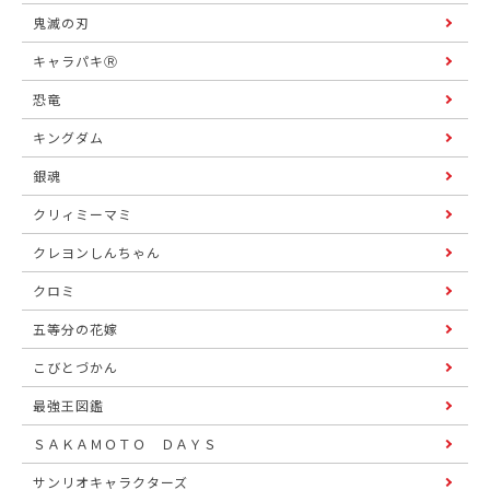
鬼滅の刃
キャラパキⓇ
恐竜
キングダム
銀魂
クリィミーマミ
クレヨンしんちゃん
クロミ
五等分の花嫁
こびとづかん
最強王図鑑
ＳＡＫＡＭＯＴＯ ＤＡＹＳ
サンリオキャラクターズ