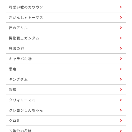
可愛い嘘のカワウソ
きかんしゃトーマス
絆のアリル
機動戦士ガンダム
鬼滅の刃
キャラパキⓇ
恐竜
キングダム
銀魂
クリィミーマミ
クレヨンしんちゃん
クロミ
五等分の花嫁