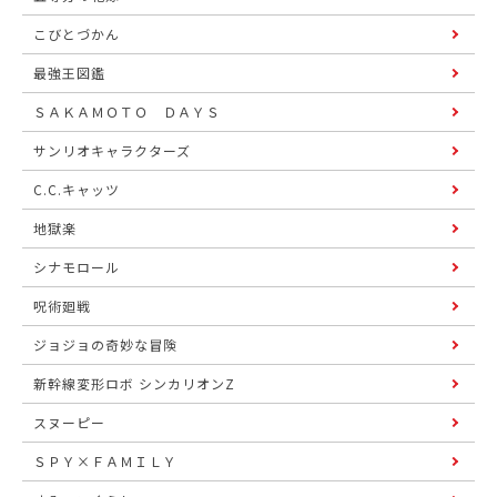
こびとづかん
最強王図鑑
ＳＡＫＡＭＯＴＯ ＤＡＹＳ
サンリオキャラクターズ
C.C.キャッツ
地獄楽
シナモロール
呪術廻戦
ジョジョの奇妙な冒険
新幹線変形ロボ シンカリオンZ
スヌーピー
ＳＰＹ×ＦＡＭＩＬＹ