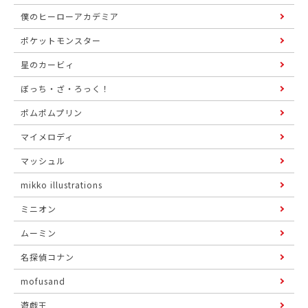
僕のヒーローアカデミア
ポケットモンスター
星のカービィ
ぼっち・ざ・ろっく！
ポムポムプリン
マイメロディ
マッシュル
mikko illustrations
ミニオン
ムーミン
名探偵コナン
mofusand
遊戯王