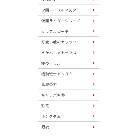
学園アイドルマスター
仮面ライダーシリーズ
カラフルピーチ
可愛い嘘のカワウソ
きかんしゃトーマス
絆のアリル
機動戦士ガンダム
鬼滅の刃
キャラパキⓇ
恐竜
キングダム
銀魂