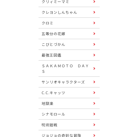
クリィミーマミ
クレヨンしんちゃん
クロミ
五等分の花嫁
こびとづかん
最強王図鑑
ＳＡＫＡＭＯＴＯ ＤＡＹ
Ｓ
サンリオキャラクターズ
C.C.キャッツ
地獄楽
シナモロール
呪術廻戦
ジョジョの奇妙な冒険