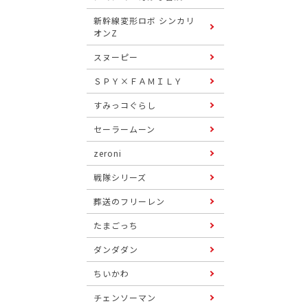
新幹線変形ロボ シンカリ
オンZ
スヌーピー
ＳＰＹ×ＦＡＭＩＬＹ
すみっコぐらし
セーラームーン
zeroni
戦隊シリーズ
葬送のフリーレン
たまごっち
ダンダダン
ちいかわ
チェンソーマン