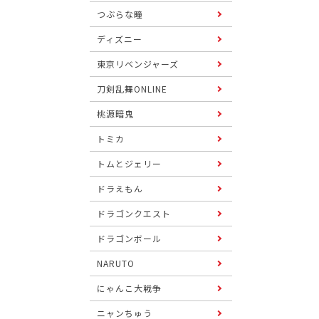
つぶらな瞳
ディズニー
東京リベンジャーズ
刀剣乱舞ONLINE
桃源暗鬼
トミカ
トムとジェリー
ドラえもん
ドラゴンクエスト
ドラゴンボール
NARUTO
にゃんこ大戦争
ニャンちゅう