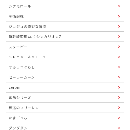
シナモロール
呪術廻戦
ジョジョの奇妙な冒険
新幹線変形ロボ シンカリオンZ
スヌーピー
ＳＰＹ×ＦＡＭＩＬＹ
すみっコぐらし
セーラームーン
zeroni
戦隊シリーズ
葬送のフリーレン
たまごっち
ダンダダン