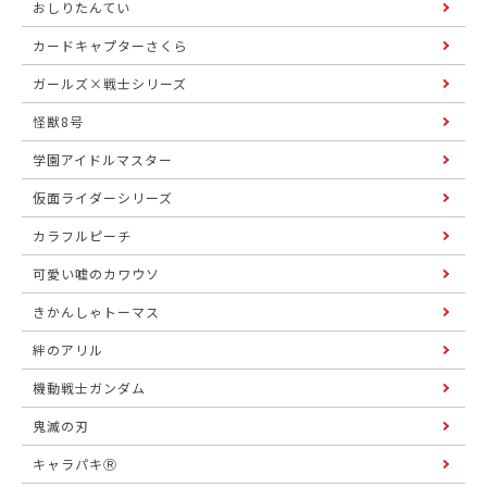
おしりたんてい
カードキャプターさくら
ガールズ×戦士シリーズ
怪獣8号
学園アイドルマスター
仮面ライダーシリーズ
カラフルピーチ
可愛い嘘のカワウソ
きかんしゃトーマス
絆のアリル
機動戦士ガンダム
鬼滅の刃
キャラパキⓇ