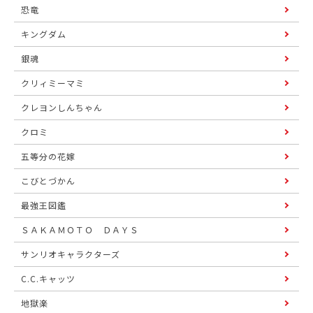
恐竜
キングダム
銀魂
クリィミーマミ
クレヨンしんちゃん
クロミ
五等分の花嫁
こびとづかん
最強王図鑑
ＳＡＫＡＭＯＴＯ ＤＡＹＳ
サンリオキャラクターズ
C.C.キャッツ
地獄楽