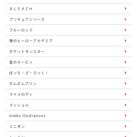
ＢＬＥＡＣＨ
プリキュアシリーズ
ブルーロック
僕のヒーローアカデミア
ポケットモンスター
星のカービィ
ぼっち・ざ・ろっく！
ポムポムプリン
マイメロディ
マッシュル
mikko illustrations
ミニオン
ムーミン