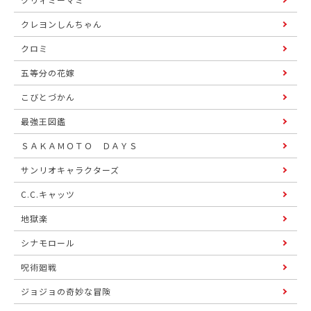
クレヨンしんちゃん
クロミ
五等分の花嫁
こびとづかん
最強王図鑑
ＳＡＫＡＭＯＴＯ ＤＡＹＳ
サンリオキャラクターズ
C.C.キャッツ
地獄楽
シナモロール
呪術廻戦
ジョジョの奇妙な冒険