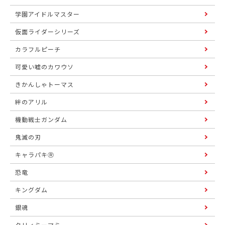
学園アイドルマスター
仮面ライダーシリーズ
カラフルピーチ
可愛い嘘のカワウソ
きかんしゃトーマス
絆のアリル
機動戦士ガンダム
鬼滅の刃
キャラパキⓇ
恐竜
キングダム
銀魂
クリィミーマミ