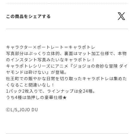
この商品をシェアする
キャラクター×ポートレート＝キャラポトレ
写真部分はぷっくり立体的、裏面はマット加工仕様で、本物
のインスタント写真みたいなキャラポトレ！
キャラポトレシリーズにアニメ『ジョジョの奇妙な冒険 ダイ
ヤモンドは砕けない』が登場。
杜王町での賑やかな日常を切り取ったキャラポトレは集めた
くなること間違いなし！
1パック2枚入りで、ラインナップは全24種。
うち4種は箔押しの豪華仕様★
ⒸL/S,JOJO DU