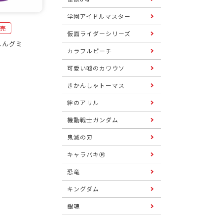
学園アイドルマスター
発売
仮面ライダーシリーズ
しんグミ
カラフルピーチ
可愛い嘘のカワウソ
きかんしゃトーマス
絆のアリル
機動戦士ガンダム
鬼滅の刃
キャラパキⓇ
恐竜
キングダム
銀魂