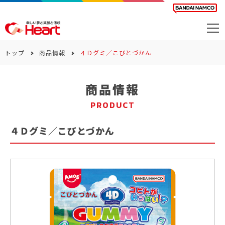
商品を探す
トップ
商品情報
４Ｄグミ／こびとづかん
カレンダー
商品情報
カテゴリー
PRODUCT
会社案内
４Ｄグミ／こびとづかん
サステナビリティ
お問い合わせ