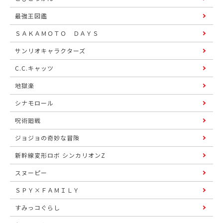
最強王図鑑
ＳＡＫＡＭＯＴＯ ＤＡＹＳ
サンリオキャラクターズ
C.C.キャッツ
地獄楽
シナモロール
呪術廻戦
ジョジョの奇妙な冒険
新幹線変形ロボ シンカリオンZ
スヌーピー
ＳＰＹ×ＦＡＭＩＬＹ
すみっコぐらし