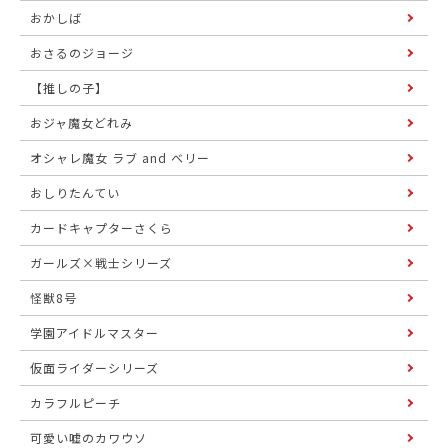
おかしば
おさるのジョージ
【推しの子】
おジャ魔女どれみ
オシャレ魔女 ラブ and ベリー
おしりたんてい
カードキャプターさくら
ガールズ×戦士シリーズ
怪獣8号
学園アイドルマスター
仮面ライダーシリーズ
カラフルピーチ
可愛い嘘のカワウソ