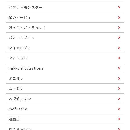
ポケットモンスター
星のカービィ
ぼっち・ざ・ろっく！
ポムポムプリン
マイメロディ
マッシュル
mikko illustrations
ミニオン
ムーミン
名探偵コナン
mofusand
遊戯王
ゆるキャン△