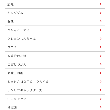
恐竜
キングダム
銀魂
クリィミーマミ
クレヨンしんちゃん
クロミ
五等分の花嫁
こびとづかん
最強王図鑑
ＳＡＫＡＭＯＴＯ ＤＡＹＳ
サンリオキャラクターズ
C.C.キャッツ
地獄楽