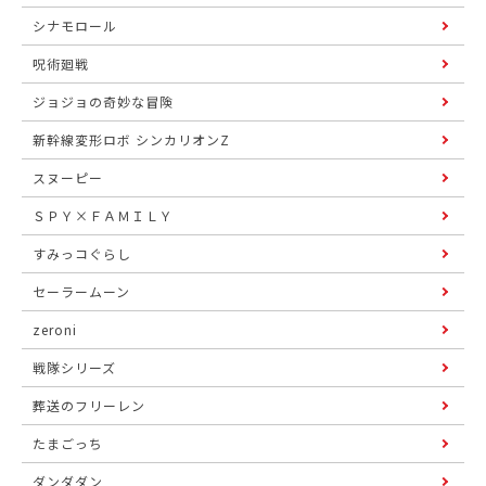
シナモロール
呪術廻戦
ジョジョの奇妙な冒険
新幹線変形ロボ シンカリオンZ
スヌーピー
ＳＰＹ×ＦＡＭＩＬＹ
すみっコぐらし
セーラームーン
zeroni
戦隊シリーズ
葬送のフリーレン
たまごっち
ダンダダン