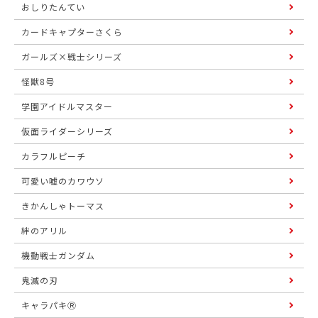
おしりたんてい
カードキャプターさくら
ガールズ×戦士シリーズ
怪獣8号
学園アイドルマスター
仮面ライダーシリーズ
カラフルピーチ
可愛い嘘のカワウソ
きかんしゃトーマス
絆のアリル
機動戦士ガンダム
鬼滅の刃
キャラパキⓇ