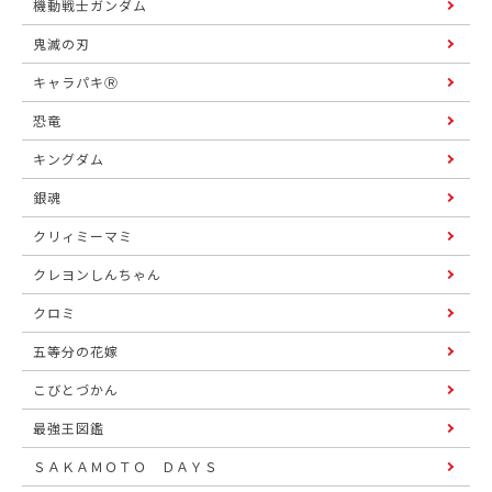
機動戦士ガンダム
鬼滅の刃
キャラパキⓇ
恐竜
キングダム
銀魂
クリィミーマミ
クレヨンしんちゃん
クロミ
五等分の花嫁
こびとづかん
最強王図鑑
ＳＡＫＡＭＯＴＯ ＤＡＹＳ