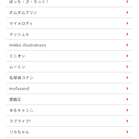
ぼっち・ざ・ろっく！
ポムポムプリン
マイメロディ
マッシュル
mikko illustrations
ミニオン
ムーミン
名探偵コナン
mofusand
遊戯王
ゆるキャン△
ラブライブ!
リカちゃん