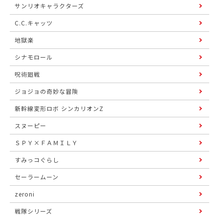
サンリオキャラクターズ
C.C.キャッツ
地獄楽
シナモロール
呪術廻戦
ジョジョの奇妙な冒険
新幹線変形ロボ シンカリオンZ
スヌーピー
ＳＰＹ×ＦＡＭＩＬＹ
すみっコぐらし
セーラームーン
zeroni
戦隊シリーズ