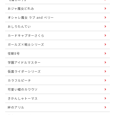
おジャ魔女どれみ
オシャレ魔女 ラブ and ベリー
おしりたんてい
カードキャプターさくら
ガールズ×戦士シリーズ
怪獣8号
学園アイドルマスター
仮面ライダーシリーズ
カラフルピーチ
可愛い嘘のカワウソ
きかんしゃトーマス
絆のアリル