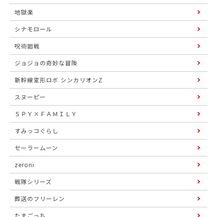
地獄楽
シナモロール
呪術廻戦
ジョジョの奇妙な冒険
新幹線変形ロボ シンカリオンZ
スヌーピー
ＳＰＹ×ＦＡＭＩＬＹ
すみっコぐらし
セーラームーン
zeroni
戦隊シリーズ
葬送のフリーレン
たまごっち