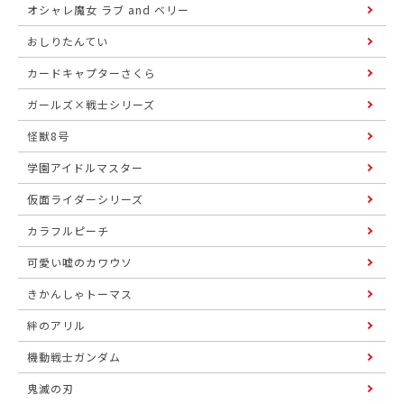
オシャレ魔女 ラブ and ベリー
おしりたんてい
カードキャプターさくら
ガールズ×戦士シリーズ
怪獣8号
学園アイドルマスター
仮面ライダーシリーズ
カラフルピーチ
可愛い嘘のカワウソ
きかんしゃトーマス
絆のアリル
機動戦士ガンダム
鬼滅の刃