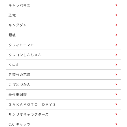
キャラパキⓇ
恐竜
キングダム
銀魂
クリィミーマミ
クレヨンしんちゃん
クロミ
五等分の花嫁
こびとづかん
最強王図鑑
ＳＡＫＡＭＯＴＯ ＤＡＹＳ
サンリオキャラクターズ
C.C.キャッツ