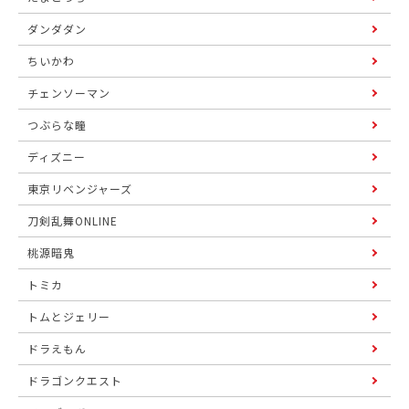
ダンダダン
ちいかわ
チェンソーマン
つぶらな瞳
ディズニー
東京リベンジャーズ
刀剣乱舞ONLINE
桃源暗鬼
トミカ
トムとジェリー
ドラえもん
ドラゴンクエスト