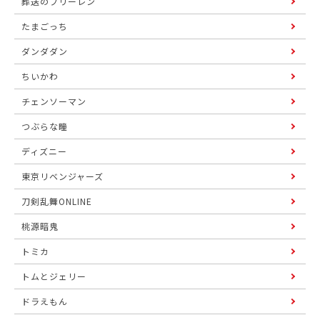
葬送のフリーレン
たまごっち
ダンダダン
ちいかわ
チェンソーマン
つぶらな瞳
ディズニー
東京リベンジャーズ
刀剣乱舞ONLINE
桃源暗鬼
トミカ
トムとジェリー
ドラえもん