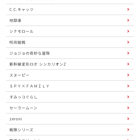
C.C.キャッツ
地獄楽
シナモロール
呪術廻戦
ジョジョの奇妙な冒険
新幹線変形ロボ シンカリオンZ
スヌーピー
ＳＰＹ×ＦＡＭＩＬＹ
すみっコぐらし
セーラームーン
zeroni
戦隊シリーズ