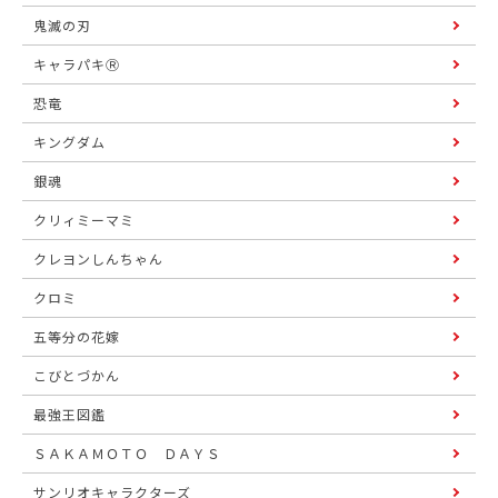
鬼滅の刃
キャラパキⓇ
恐竜
キングダム
銀魂
クリィミーマミ
クレヨンしんちゃん
クロミ
五等分の花嫁
こびとづかん
最強王図鑑
ＳＡＫＡＭＯＴＯ ＤＡＹＳ
サンリオキャラクターズ