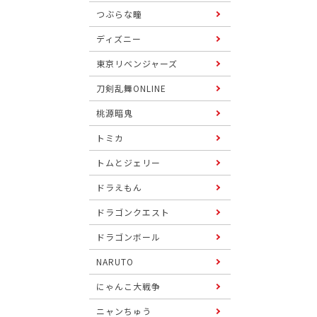
つぶらな瞳
ディズニー
東京リベンジャーズ
刀剣乱舞ONLINE
桃源暗鬼
トミカ
トムとジェリー
ドラえもん
ドラゴンクエスト
ドラゴンボール
NARUTO
にゃんこ大戦争
ニャンちゅう