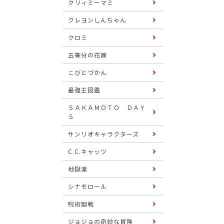
クリィミーマミ
クレヨンしんちゃん
クロミ
五等分の花嫁
こびとづかん
最強王図鑑
ＳＡＫＡＭＯＴＯ ＤＡＹ
Ｓ
サンリオキャラクターズ
C.C.キャッツ
地獄楽
シナモロール
呪術廻戦
ジョジョの奇妙な冒険