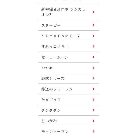
新幹線変形ロボ シンカリ
オンZ
スヌーピー
ＳＰＹ×ＦＡＭＩＬＹ
すみっコぐらし
セーラームーン
zeroni
戦隊シリーズ
葬送のフリーレン
たまごっち
ダンダダン
ちいかわ
チェンソーマン