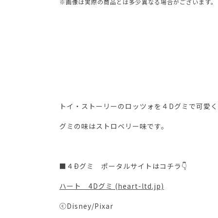
※画像は実際の商品とは多少異なる場合がございます。
トイ・ストーリーのロッツォを４Dグミで可愛
グミの味はストロベリー味です。
■４Ðグミ ポータルサイトはコチラ👇
ハート 4Dグミ (heart-ltd.jp)
ⓒDisney/Pixar