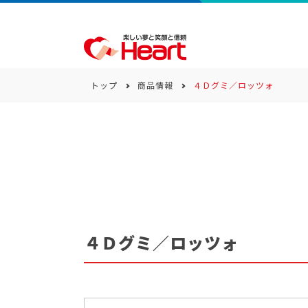
トップ
商品情報
４Ｄグミ／ロッツォ
商品一覧
キーワード
カテゴリー
４Ｄグミ／ロッツォ