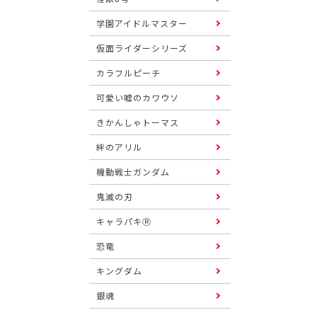
学園アイドルマスター
仮面ライダーシリーズ
カラフルピーチ
可愛い嘘のカワウソ
きかんしゃトーマス
絆のアリル
機動戦士ガンダム
鬼滅の刃
キャラパキⓇ
恐竜
キングダム
銀魂