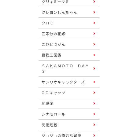
クリィミーマミ
クレヨンしんちゃん
クロミ
五等分の花嫁
こびとづかん
最強王図鑑
ＳＡＫＡＭＯＴＯ ＤＡＹ
Ｓ
サンリオキャラクターズ
C.C.キャッツ
地獄楽
シナモロール
呪術廻戦
ジョジョの奇妙な冒険