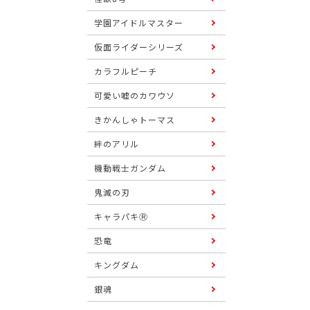
学園アイドルマスター
仮面ライダーシリーズ
カラフルピーチ
可愛い嘘のカワウソ
きかんしゃトーマス
絆のアリル
機動戦士ガンダム
鬼滅の刃
キャラパキⓇ
恐竜
キングダム
銀魂