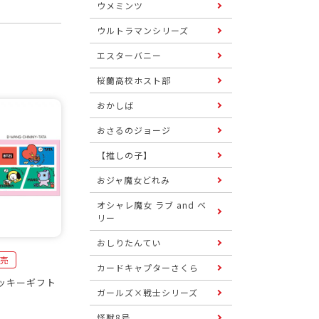
ウメミンツ
ウルトラマンシリーズ
エスターバニー
桜蘭高校ホスト部
おかしば
おさるのジョージ
【推しの子】
おジャ魔女どれみ
オシャレ魔女 ラブ and ベ
リー
おしりたんてい
発売
カードキャプターさくら
クッキーギフト
ガールズ×戦士シリーズ
怪獣8号