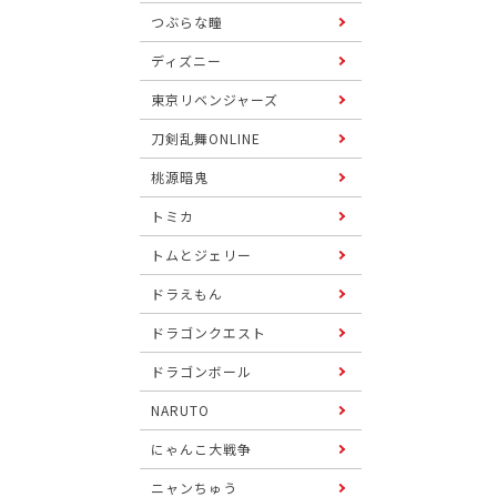
つぶらな瞳
ディズニー
東京リベンジャーズ
刀剣乱舞ONLINE
桃源暗鬼
トミカ
トムとジェリー
ドラえもん
ドラゴンクエスト
ドラゴンボール
NARUTO
にゃんこ大戦争
ニャンちゅう