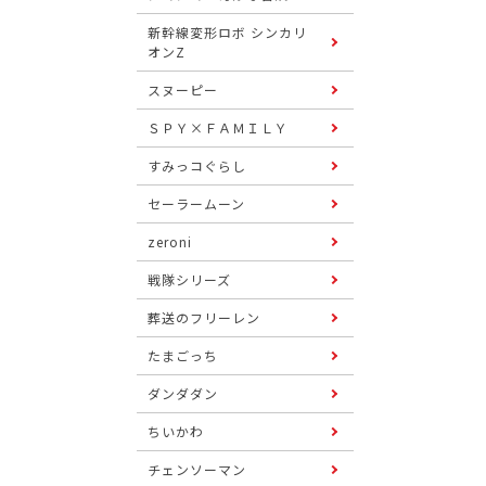
新幹線変形ロボ シンカリ
オンZ
スヌーピー
ＳＰＹ×ＦＡＭＩＬＹ
すみっコぐらし
セーラームーン
zeroni
戦隊シリーズ
葬送のフリーレン
たまごっち
ダンダダン
ちいかわ
チェンソーマン