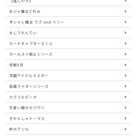
【推しの子】
おジャ魔女どれみ
オシャレ魔女 ラブ and ベリー
おしりたんてい
カードキャプターさくら
ガールズ×戦士シリーズ
怪獣8号
学園アイドルマスター
仮面ライダーシリーズ
カラフルピーチ
可愛い嘘のカワウソ
きかんしゃトーマス
絆のアリル