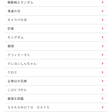
機動戦士ガンダム
鬼滅の刃
キャラパキⓇ
恐竜
キングダム
銀魂
クリィミーマミ
クレヨンしんちゃん
クロミ
五等分の花嫁
こびとづかん
最強王図鑑
ＳＡＫＡＭＯＴＯ ＤＡＹＳ