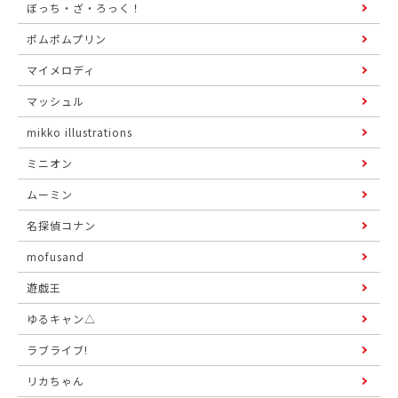
ぼっち・ざ・ろっく！
ポムポムプリン
マイメロディ
マッシュル
mikko illustrations
ミニオン
ムーミン
名探偵コナン
mofusand
遊戯王
ゆるキャン△
ラブライブ!
リカちゃん