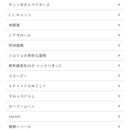
サンリオキャラクターズ
C.C.キャッツ
地獄楽
シナモロール
呪術廻戦
ジョジョの奇妙な冒険
新幹線変形ロボ シンカリオンZ
スヌーピー
ＳＰＹ×ＦＡＭＩＬＹ
すみっコぐらし
セーラームーン
zeroni
戦隊シリーズ