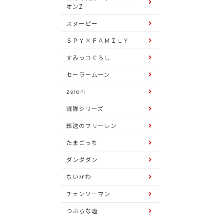
オンZ
スヌーピー
ＳＰＹ×ＦＡＭＩＬＹ
すみっコぐらし
セーラームーン
zeroni
戦隊シリーズ
葬送のフリーレン
たまごっち
ダンダダン
ちいかわ
チェンソーマン
つぶらな瞳