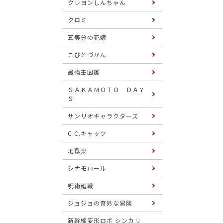
クレヨンしんちゃん
クロミ
五等分の花嫁
こびとづかん
最強王図鑑
ＳＡＫＡＭＯＴＯ ＤＡＹ
Ｓ
サンリオキャラクターズ
C.C.キャッツ
地獄楽
シナモロール
呪術廻戦
ジョジョの奇妙な冒険
新幹線変形ロボ シンカリ