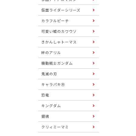
仮面ライダーシリーズ
カラフルピーチ
可愛い嘘のカワウソ
きかんしゃトーマス
絆のアリル
機動戦士ガンダム
鬼滅の刃
キャラパキⓇ
恐竜
キングダム
銀魂
クリィミーマミ