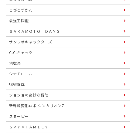
こびとづかん
最強王図鑑
ＳＡＫＡＭＯＴＯ ＤＡＹＳ
サンリオキャラクターズ
C.C.キャッツ
地獄楽
シナモロール
呪術廻戦
ジョジョの奇妙な冒険
新幹線変形ロボ シンカリオンZ
スヌーピー
ＳＰＹ×ＦＡＭＩＬＹ