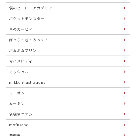
僕のヒーローアカデミア
ポケットモンスター
星のカービィ
ぼっち・ざ・ろっく！
ポムポムプリン
マイメロディ
マッシュル
mikko illustrations
ミニオン
ムーミン
名探偵コナン
mofusand
遊戯王