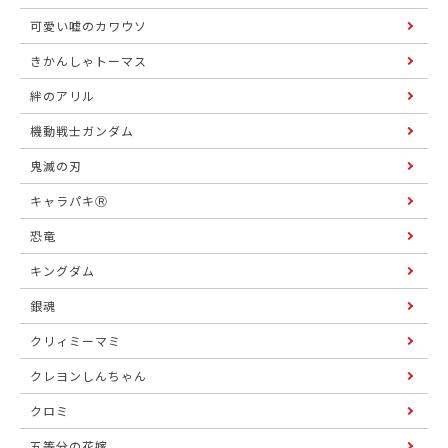
可愛い嘘のカワウソ
きかんしゃトーマス
絆のアリル
機動戦士ガンダム
鬼滅の刃
キャラパキⓇ
恐竜
キングダム
銀魂
クリィミーマミ
クレヨンしんちゃん
クロミ
五等分の花嫁