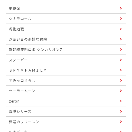
地獄楽
シナモロール
呪術廻戦
ジョジョの奇妙な冒険
新幹線変形ロボ シンカリオンZ
スヌーピー
ＳＰＹ×ＦＡＭＩＬＹ
すみっコぐらし
セーラームーン
zeroni
戦隊シリーズ
葬送のフリーレン
たまごっち