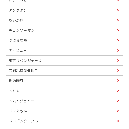
ダンダダン
ちいかわ
チェンソーマン
つぶらな瞳
ディズニー
東京リベンジャーズ
刀剣乱舞ONLINE
桃源暗鬼
トミカ
トムとジェリー
ドラえもん
ドラゴンクエスト