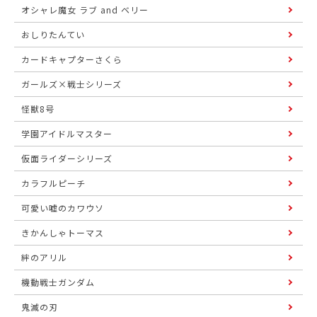
オシャレ魔女 ラブ and ベリー
おしりたんてい
カードキャプターさくら
ガールズ×戦士シリーズ
怪獣8号
学園アイドルマスター
仮面ライダーシリーズ
カラフルピーチ
可愛い嘘のカワウソ
きかんしゃトーマス
絆のアリル
機動戦士ガンダム
鬼滅の刃