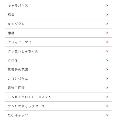
キャラパキⓇ
恐竜
キングダム
銀魂
クリィミーマミ
クレヨンしんちゃん
クロミ
五等分の花嫁
こびとづかん
最強王図鑑
ＳＡＫＡＭＯＴＯ ＤＡＹＳ
サンリオキャラクターズ
C.C.キャッツ