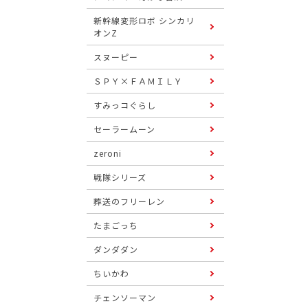
新幹線変形ロボ シンカリ
オンZ
スヌーピー
ＳＰＹ×ＦＡＭＩＬＹ
すみっコぐらし
セーラームーン
zeroni
戦隊シリーズ
葬送のフリーレン
たまごっち
ダンダダン
ちいかわ
チェンソーマン