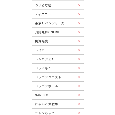
つぶらな瞳
ディズニー
東京リベンジャーズ
刀剣乱舞ONLINE
桃源暗鬼
トミカ
トムとジェリー
ドラえもん
ドラゴンクエスト
ドラゴンボール
NARUTO
にゃんこ大戦争
ニャンちゅう