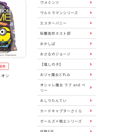
ウメミンツ
ウルトラマンシリーズ
エスターバニー
桜蘭高校ホスト部
おかしば
おさるのジョージ
【推しの子】
日発売
おジャ魔女どれみ
ニオン
オシャレ魔女 ラブ and ベ
リー
おしりたんてい
カードキャプターさくら
ガールズ×戦士シリーズ
怪獣8号