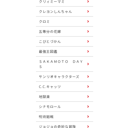
クリィミーマミ
クレヨンしんちゃん
クロミ
五等分の花嫁
こびとづかん
最強王図鑑
ＳＡＫＡＭＯＴＯ ＤＡＹ
Ｓ
サンリオキャラクターズ
C.C.キャッツ
地獄楽
シナモロール
呪術廻戦
ジョジョの奇妙な冒険