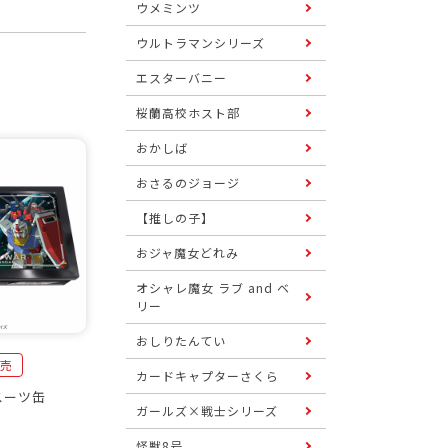
ウメミンツ
ウルトラマンシリーズ
エスターバニー
桜蘭高校ホスト部
おかしば
おさるのジョージ
【推しの子】
おジャ魔女どれみ
オシャレ魔女 ラブ and ベ
リー
おしりたんてい
発売
カードキャプターさくら
スーツ缶
ガールズ×戦士シリーズ
怪獣8号