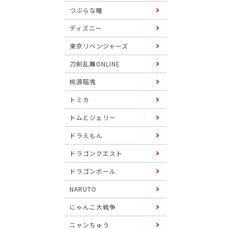
つぶらな瞳
ディズニー
東京リベンジャーズ
刀剣乱舞ONLINE
桃源暗鬼
トミカ
トムとジェリー
ドラえもん
ドラゴンクエスト
ドラゴンボール
NARUTO
にゃんこ大戦争
ニャンちゅう