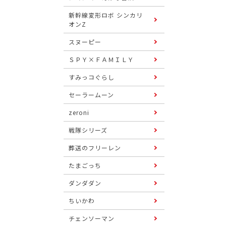
新幹線変形ロボ シンカリ
オンZ
スヌーピー
ＳＰＹ×ＦＡＭＩＬＹ
すみっコぐらし
セーラームーン
zeroni
戦隊シリーズ
葬送のフリーレン
たまごっち
ダンダダン
ちいかわ
チェンソーマン