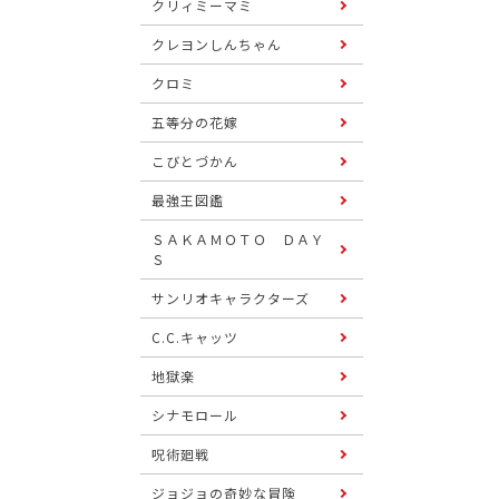
クリィミーマミ
クレヨンしんちゃん
クロミ
五等分の花嫁
こびとづかん
最強王図鑑
ＳＡＫＡＭＯＴＯ ＤＡＹ
Ｓ
サンリオキャラクターズ
C.C.キャッツ
地獄楽
シナモロール
呪術廻戦
ジョジョの奇妙な冒険