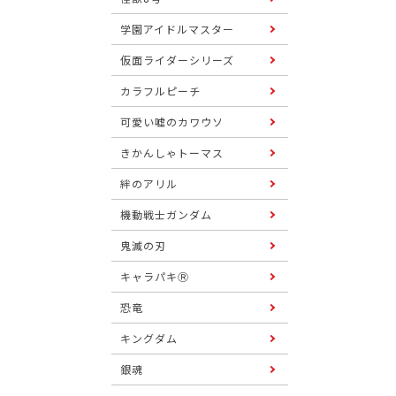
学園アイドルマスター
仮面ライダーシリーズ
カラフルピーチ
可愛い嘘のカワウソ
きかんしゃトーマス
絆のアリル
機動戦士ガンダム
鬼滅の刃
キャラパキⓇ
恐竜
キングダム
銀魂