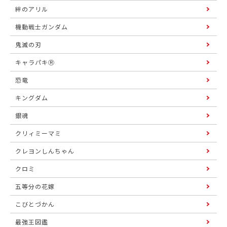
絆のアリル
機動戦士ガンダム
鬼滅の刃
キャラパキⓇ
恐竜
キングダム
銀魂
クリィミーマミ
クレヨンしんちゃん
クロミ
五等分の花嫁
こびとづかん
最強王図鑑