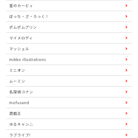
星のカービィ
ぼっち・ざ・ろっく！
ポムポムプリン
マイメロディ
マッシュル
mikko illustrations
ミニオン
ムーミン
名探偵コナン
mofusand
遊戯王
ゆるキャン△
ラブライブ!