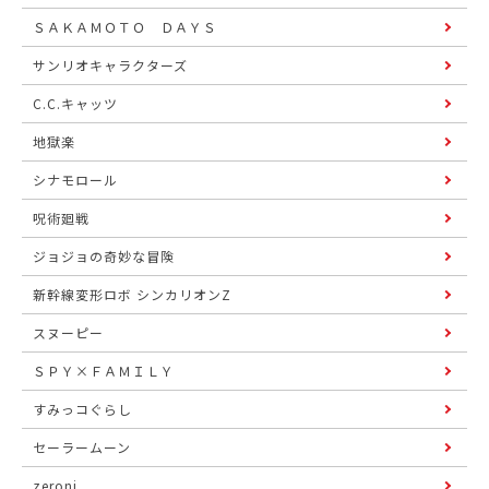
ＳＡＫＡＭＯＴＯ ＤＡＹＳ
サンリオキャラクターズ
C.C.キャッツ
地獄楽
シナモロール
呪術廻戦
ジョジョの奇妙な冒険
新幹線変形ロボ シンカリオンZ
スヌーピー
ＳＰＹ×ＦＡＭＩＬＹ
すみっコぐらし
セーラームーン
zeroni