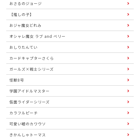
おさるのジョージ
【推しの子】
おジャ魔女どれみ
オシャレ魔女 ラブ and ベリー
おしりたんてい
カードキャプターさくら
ガールズ×戦士シリーズ
怪獣8号
学園アイドルマスター
仮面ライダーシリーズ
カラフルピーチ
可愛い嘘のカワウソ
きかんしゃトーマス