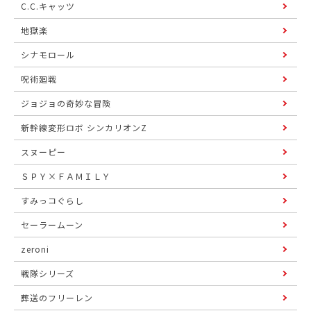
C.C.キャッツ
地獄楽
シナモロール
呪術廻戦
ジョジョの奇妙な冒険
新幹線変形ロボ シンカリオンZ
スヌーピー
ＳＰＹ×ＦＡＭＩＬＹ
すみっコぐらし
セーラームーン
zeroni
戦隊シリーズ
葬送のフリーレン