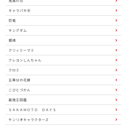
鬼滅の刃
キャラパキⓇ
恐竜
キングダム
銀魂
クリィミーマミ
クレヨンしんちゃん
クロミ
五等分の花嫁
こびとづかん
最強王図鑑
ＳＡＫＡＭＯＴＯ ＤＡＹＳ
サンリオキャラクターズ