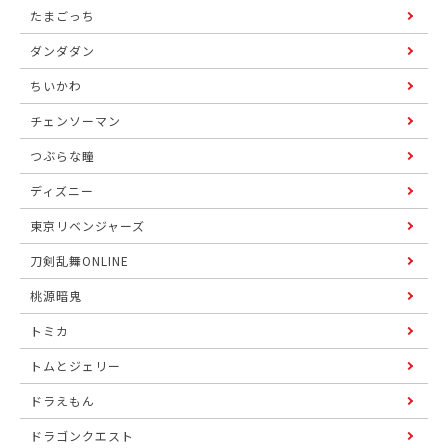
たまごっち
ダンダダン
ちいかわ
チェンソーマン
つぶらな瞳
ディズニー
東京リベンジャーズ
刀剣乱舞ONLINE
桃源暗鬼
トミカ
トムとジェリー
ドラえもん
ドラゴンクエスト